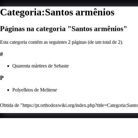
Categoria:Santos armênios
Páginas na categoria "Santos armênios"
Esta categoria contém as seguintes 2 páginas (de um total de 2).
#
Quarenta mártires de Sebaste
P
Polyefktos de Melitene
Obtida de "
https://pt.orthodoxwiki.org/index.php?title=Categoria:Sa
Esta página foi editada pela última vez à(s) 20h31min de 19 de 
Esta página foi acedida 2 510 vezes.