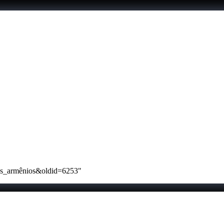
ntos_armênios&oldid=6253
"
maio de 2020.