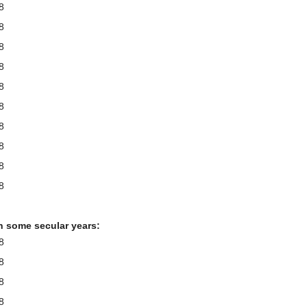
8
8
8
8
8
8
8
8
8
8
n some secular years:
8
8
8
8