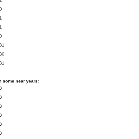
0
1
1
0
 31
 30
 31
n some near years:
8
8
8
8
8
8