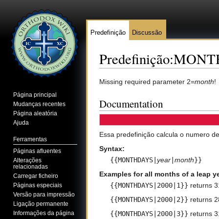
Predefinição
Discussão
Predefinição:MON
Ir para:
navegação
,
pesquisa
Missing required parameter 2=
month
!
Página principal
Documentation
Mudanças recentes
Página aleatória
Ajuda
Essa predefinição calcula o numero d
Ferramentas
Syntax:
Páginas afluentes
{{MONTHDAYS|
year
|
month
}}
Alterações
relacionadas
Examples for all months of a leap y
Carregar ficheiro
{{MONTHDAYS|2000|1}}
returns 3
Páginas especiais
Versão para impressão
{{MONTHDAYS|2000|2}}
returns 2
Ligação permanente
Informações da página
{{MONTHDAYS|2000|3}}
returns 3