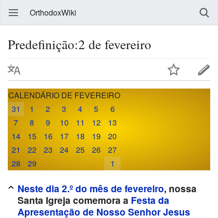
OrthodoxWiki
Predefinição:2 de fevereiro
CALENDÁRIO DE FEVEREIRO
31
1
2
3
4
5
6
7
8
9
10
11
12
13
14
15
16
17
18
19
20
21
22
23
24
25
26
27
28
29
1
Neste dia 2.º do mês de fevereiro
, nossa
Santa Igreja comemora a
Festa da
Apresentação de Nosso Senhor Jesus