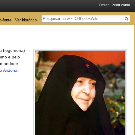
Entrar
Pedir conta
Pesquisa
o-fonte
Ver histórico
ou hegúmena)
ismo e pelo
irmandade
o Arizona
.