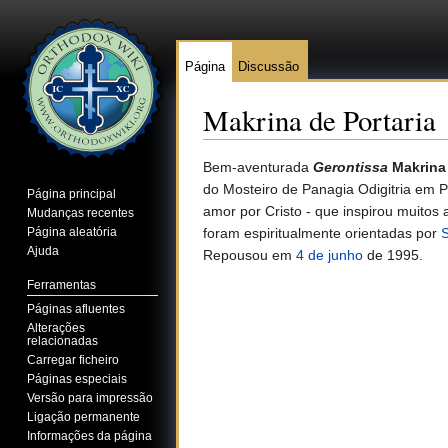
Página
Discussão
Makrina de Portaria
Ir para:
navegação
,
pesquisa
Bem-aventurada
Gerontissa
Makrina 
do Mosteiro de Panagia Odigitria em P
Página principal
amor por Cristo - que inspirou muitos
Mudanças recentes
Página aleatória
foram espiritualmente orientadas por
S
Ajuda
Repousou em
4 de junho
de 1995.
Ferramentas
Páginas afluentes
Alterações
relacionadas
Carregar ficheiro
Páginas especiais
Versão para impressão
Ligação permanente
Informações da página