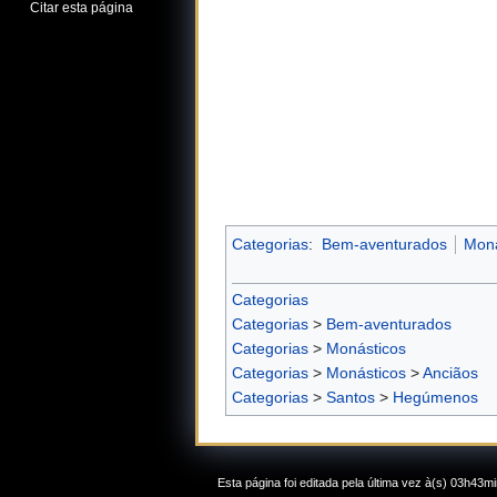
Citar esta página
Categorias
:
Bem-aventurados
Moná
Categorias
Categorias
>
Bem-aventurados
Categorias
>
Monásticos
Categorias
>
Monásticos
>
Anciãos
Categorias
>
Santos
>
Hegúmenos
Esta página foi editada pela última vez à(s) 03h43mi