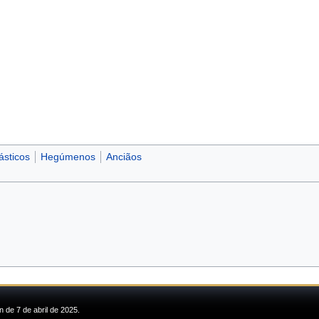
sticos
Hegúmenos
Anciãos
n de 7 de abril de 2025.