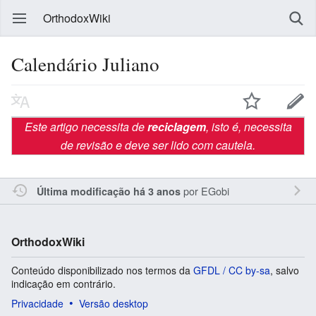
OrthodoxWiki
Calendário Juliano
Este artigo necessita de
reciclagem
, isto é, necessita
de revisão e deve ser lido com cautela.
por
EGobi
Última modificação há 3 anos
OrthodoxWiki
Conteúdo disponibilizado nos termos da
GFDL / CC by-sa
, salvo
indicação em contrário.
Privacidade
Versão desktop