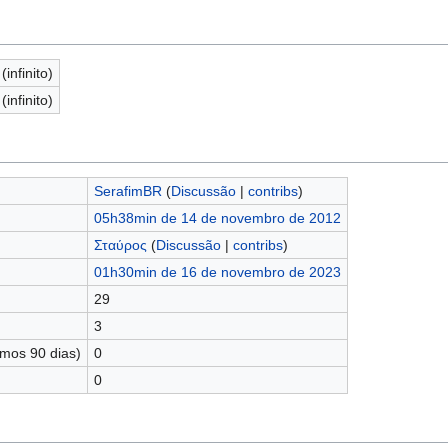
(infinito)
(infinito)
SerafimBR
(
Discussão
|
contribs
)
05h38min de 14 de novembro de 2012
Σταύρος
(
Discussão
|
contribs
)
01h30min de 16 de novembro de 2023
29
3
imos 90 dias)
0
0