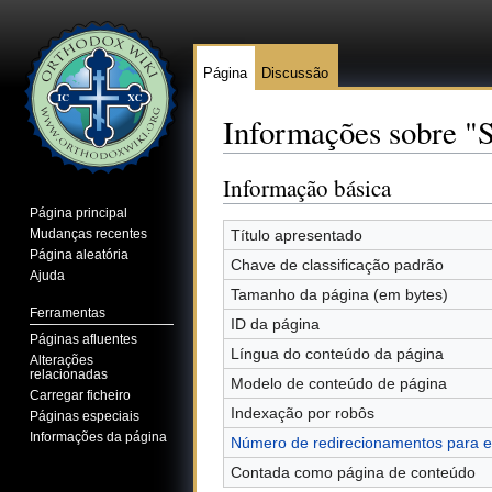
Página
Discussão
Informações sobre "S
Ir para:
navegação
,
pesquisa
Informação básica
Página principal
Mudanças recentes
Título apresentado
Página aleatória
Chave de classificação padrão
Ajuda
Tamanho da página (em bytes)
Ferramentas
ID da página
Páginas afluentes
Língua do conteúdo da página
Alterações
relacionadas
Modelo de conteúdo de página
Carregar ficheiro
Indexação por robôs
Páginas especiais
Informações da página
Número de redirecionamentos para e
Contada como página de conteúdo