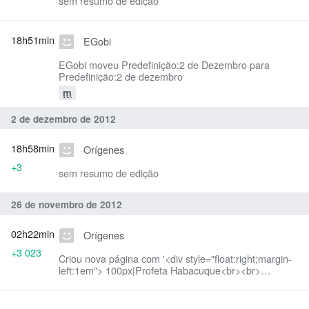
sem resumo de edição
18h51min
EGobi
EGobi moveu Predefinição:2 de Dezembro para
Predefinição:2 de dezembro
m
2 de dezembro de 2012
18h58min
Orígenes
+3
sem resumo de edição
26 de novembro de 2012
02h22min
Orígenes
+3 023
Criou nova página com '<div style="float:right;margin-
left:1em"> 100px|Profeta Habacuque<br><br>
[[File:Alexei (Kabaliuk) of
Carpathia2.jpg|100px|Presbítero Alexei Kabal...'