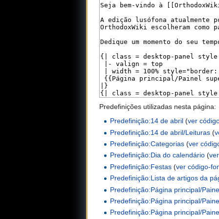
Predefinições utilizadas nesta página:
Predefinição:14 de abril
(
ver códig
Predefinição:14 de abril/Leituras
(
v
Predefinição:Categorias
(
ver códig
Predefinição:Dia do calendário
(
ver
Predefinição:Festas
(
ver código-fo
Predefinição:Lista de artigos da pág
Predefinição:Página principal/Painel
Predefinição:Página principal/Pain
Predefinição:Página principal/Paine