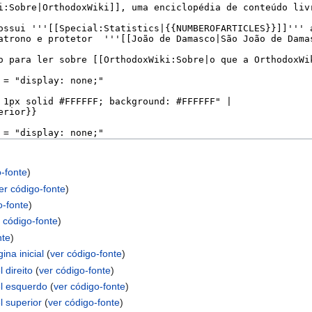
o-fonte
)
er código-fonte
)
o-fonte
)
 código-fonte
)
nte
)
ina inicial
(
ver código-fonte
)
 direito
(
ver código-fonte
)
el esquerdo
(
ver código-fonte
)
l superior
(
ver código-fonte
)