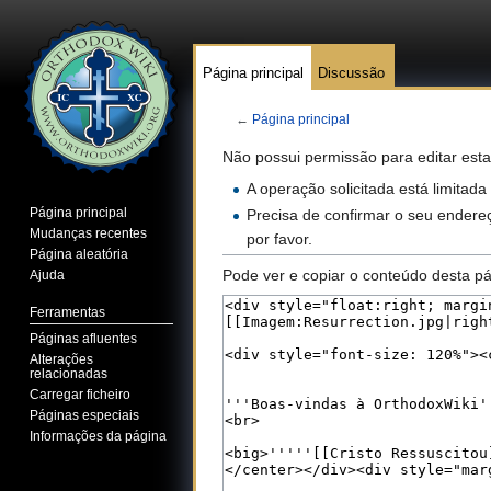
Página principal
Discussão
←
Página principal
Ir para:
navegação
,
pesquisa
Não possui permissão para editar esta
A operação solicitada está limitada
Página principal
Precisa de confirmar o seu endereç
Mudanças recentes
por favor.
Página aleatória
Pode ver e copiar o conteúdo desta pá
Ajuda
Ferramentas
Páginas afluentes
Alterações
relacionadas
Carregar ficheiro
Páginas especiais
Informações da página