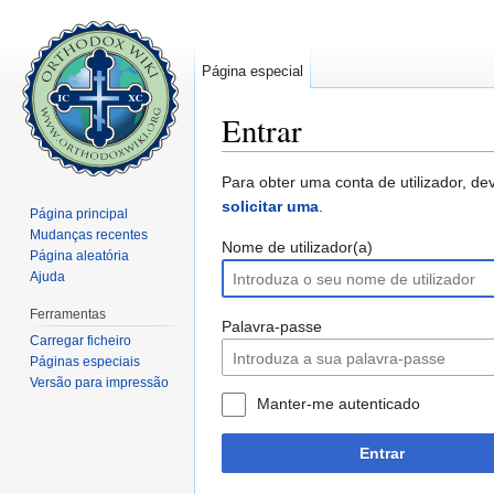
Página especial
Entrar
Ir para:
navegação
,
pesquisa
Para obter uma conta de utilizador, de
solicitar uma
.
Página principal
Mudanças recentes
Nome de utilizador(a)
Página aleatória
Ajuda
Ferramentas
Palavra-passe
Carregar ficheiro
Páginas especiais
Versão para impressão
Manter-me autenticado
Entrar