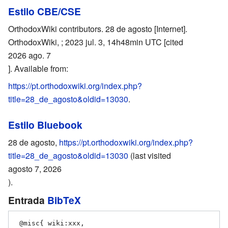
Estilo CBE/CSE
OrthodoxWiki contributors. 28 de agosto [Internet].
OrthodoxWiki, ; 2023 jul. 3, 14h48min UTC [cited
2026 ago. 7
]. Available from:
https://pt.orthodoxwiki.org/index.php?
title=28_de_agosto&oldid=13030
.
Estilo Bluebook
28 de agosto,
https://pt.orthodoxwiki.org/index.php?
title=28_de_agosto&oldid=13030
(last visited
agosto 7, 2026
).
Entrada
BibTeX
 @misc{ wiki:xxx,
