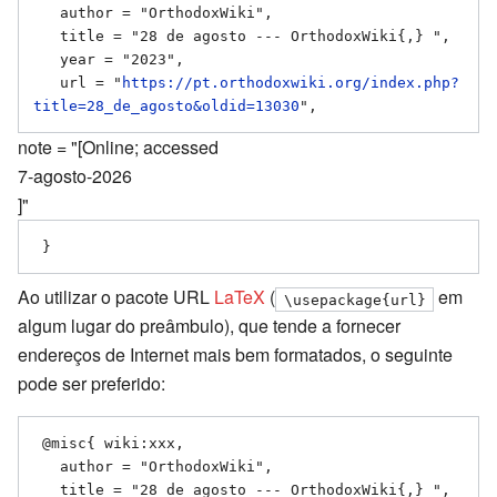
   author = "OrthodoxWiki",

   title = "28 de agosto --- OrthodoxWiki{,} ",

   year = "2023",

   url = "
https://pt.orthodoxwiki.org/index.php?
title=28_de_agosto&oldid=13030
note = "[Online; accessed
7-agosto-2026
]"
Ao utilizar o pacote URL
LaTeX
(
em
\usepackage{url}
algum lugar do preâmbulo), que tende a fornecer
endereços de Internet mais bem formatados, o seguinte
pode ser preferido:
 @misc{ wiki:xxx,

   author = "OrthodoxWiki",

   title = "28 de agosto --- OrthodoxWiki{,} ",
