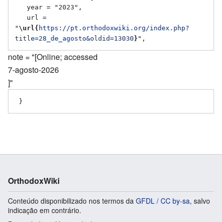
   year = "2023",

   url = 
"
\url{
https://pt.orthodoxwiki.org/index.php?
title=28_de_agosto&oldid=13030
}
note = "[Online; accessed
7-agosto-2026
]"
OrthodoxWiki
Conteúdo disponibilizado nos termos da
GFDL / CC by-sa
, salvo
indicação em contrário.