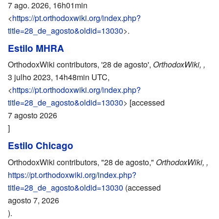
7 ago. 2026, 16h01min
<
https://pt.orthodoxwiki.org/index.php?
title=28_de_agosto&oldid=13030
>.
Estilo MHRA
OrthodoxWiki contributors, '28 de agosto',
OrthodoxWiki, ,
3 julho 2023, 14h48min UTC,
<
https://pt.orthodoxwiki.org/index.php?
title=28_de_agosto&oldid=13030
> [accessed
7 agosto 2026
]
Estilo Chicago
OrthodoxWiki contributors, "28 de agosto,"
OrthodoxWiki, ,
https://pt.orthodoxwiki.org/index.php?
title=28_de_agosto&oldid=13030
(accessed
agosto 7, 2026
).