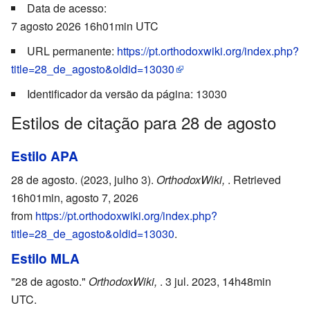
Data de acesso:
7 agosto 2026 16h01min UTC
URL permanente:
https://pt.orthodoxwiki.org/index.php?
title=28_de_agosto&oldid=13030
Identificador da versão da página: 13030
Estilos de citação para 28 de agosto
Estilo APA
28 de agosto. (2023, julho 3).
OrthodoxWiki,
. Retrieved
16h01min, agosto 7, 2026
from
https://pt.orthodoxwiki.org/index.php?
title=28_de_agosto&oldid=13030
.
Estilo MLA
"28 de agosto."
OrthodoxWiki,
. 3 jul. 2023, 14h48min
UTC.