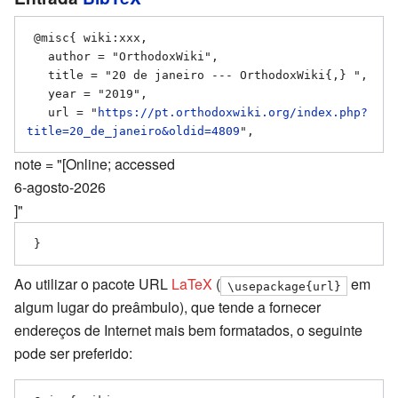
 @misc{ wiki:xxx,

   author = "OrthodoxWiki",

   title = "20 de janeiro --- OrthodoxWiki{,} ",

   year = "2019",

   url = "
https://pt.orthodoxwiki.org/index.php?
title=20_de_janeiro&oldid=4809
note = "[Online; accessed
6-agosto-2026
]"
Ao utilizar o pacote URL
LaTeX
(
em
\usepackage{url}
algum lugar do preâmbulo), que tende a fornecer
endereços de Internet mais bem formatados, o seguinte
pode ser preferido: