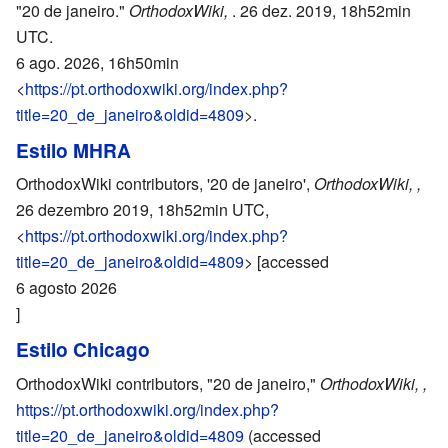
"20 de janeiro."
OrthodoxWiki,
. 26 dez. 2019, 18h52min
UTC.
6 ago. 2026, 16h50min
<
https://pt.orthodoxwiki.org/index.php?
title=20_de_janeiro&oldid=4809
>.
Estilo MHRA
OrthodoxWiki contributors, '20 de janeiro',
OrthodoxWiki, ,
26 dezembro 2019, 18h52min UTC,
<
https://pt.orthodoxwiki.org/index.php?
title=20_de_janeiro&oldid=4809
> [accessed
6 agosto 2026
]
Estilo Chicago
OrthodoxWiki contributors, "20 de janeiro,"
OrthodoxWiki, ,
https://pt.orthodoxwiki.org/index.php?
title=20_de_janeiro&oldid=4809
(accessed