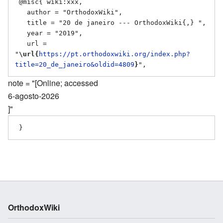
 @misc{ wiki:xxx,

   author = "OrthodoxWiki",

   title = "20 de janeiro --- OrthodoxWiki{,} ",

   year = "2019",

   url = 
"
\url{
https://pt.orthodoxwiki.org/index.php?
title=20_de_janeiro&oldid=4809
}
note = "[Online; accessed
6-agosto-2026
]"
OrthodoxWiki