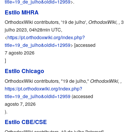
title=19_de_julho&oldid=12959
>.
Estilo MHRA
OrthodoxWiki contributors, '19 de julho',
OrthodoxWiki, ,
3
julho 2023, 04h28min UTC,
<
https://pt.orthodoxwiki.org/index.php?
title=19_de_julho&oldid=12959
> [accessed
7 agosto 2026
]
Estilo Chicago
OrthodoxWiki contributors, "19 de julho,"
OrthodoxWiki, ,
https://pt.orthodoxwiki.org/index.php?
title=19_de_julho&oldid=12959
(accessed
agosto 7, 2026
).
Estilo CBE/CSE
OrthodoxWiki contributors. 19 de julho [Internet].