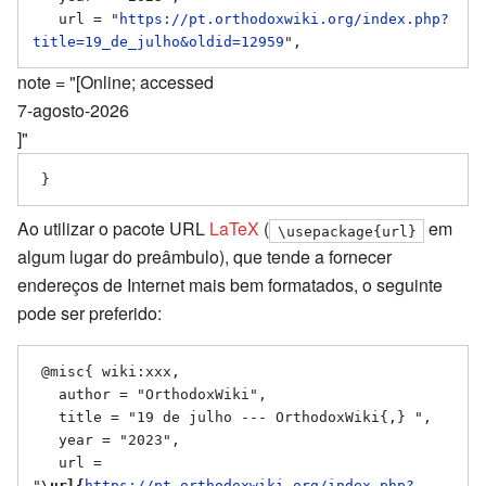
   url = "
https://pt.orthodoxwiki.org/index.php?
title=19_de_julho&oldid=12959
note = "[Online; accessed
7-agosto-2026
]"
Ao utilizar o pacote URL
LaTeX
(
em
\usepackage{url}
algum lugar do preâmbulo), que tende a fornecer
endereços de Internet mais bem formatados, o seguinte
pode ser preferido:
 @misc{ wiki:xxx,

   author = "OrthodoxWiki",

   title = "19 de julho --- OrthodoxWiki{,} ",

   year = "2023",

   url = 
"
\url{
https://pt.orthodoxwiki.org/index.php?