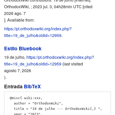
OrthodoxWiki, ; 2023 jul. 3, 04h28min UTC [cited
2026 ago. 7
]. Available from:
https://pt.orthodoxwiki.org/index.php?
title=19_de_julho&oldid=12959
.
Estilo Bluebook
19 de julho,
https://pt.orthodoxwiki.org/index.php?
title=19_de_julho&oldid=12959
(last visited
agosto 7, 2026
).
Entrada
BibTeX
 @misc{ wiki:xxx,

   author = "OrthodoxWiki",

   title = "19 de julho --- OrthodoxWiki{,} ",

   year = "2023",
