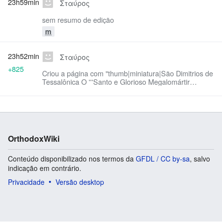
23h59min
Σταύρος
sem resumo de edição
m
23h52min
Σταύρος
+825
Criou a página com "thumb|miniatura|São Dimitrios de
Tessalônica O '''Santo e Glorioso Megalomártir
Dimitrios de Tessalônica''' (''em grego: Ἅγι..."
OrthodoxWiki
Conteúdo disponibilizado nos termos da
GFDL / CC by-sa
, salvo
indicação em contrário.
Privacidade
Versão desktop