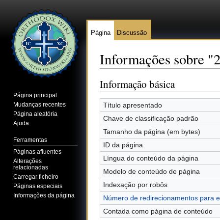
Página
Discussão
Informações sobre "
Ir para:
navegação
,
pesquisa
Informação básica
Página principal
Mudanças recentes
Título apresentado
Página aleatória
Chave de classificação padrão
Ajuda
Tamanho da página (em bytes)
Ferramentas
ID da página
Páginas afluentes
Língua do conteúdo da página
Alterações
relacionadas
Modelo de conteúdo de página
Carregar ficheiro
Indexação por robôs
Páginas especiais
Informações da página
Número de redirecionamentos para e
Contada como página de conteúdo