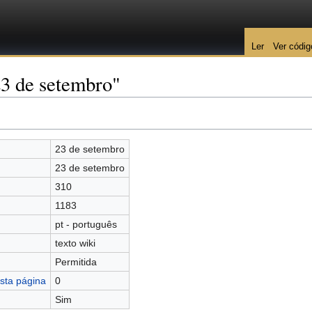
Ler
Ver códig
23 de setembro"
23 de setembro
23 de setembro
310
1183
pt - português
texto wiki
Permitida
sta página
0
Sim