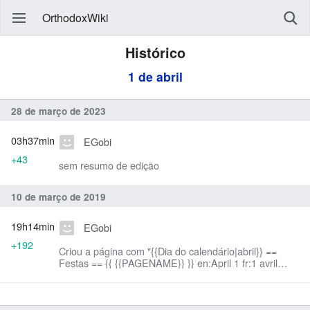
OrthodoxWiki
Histórico
1 de abril
28 de março de 2023
03h37min
EGobi
+43
sem resumo de edição
10 de março de 2019
19h14min
EGobi
+192
Criou a página com "{{Dia do calendário|abril}} ==
Festas == {{ {{PAGENAME}} }} en:April 1 fr:1 avril
mk:1 април ro:1 aprilie ru:1 апреля Categoria:Dias do
c..."