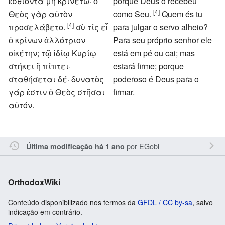
ἐσθίοντα μὴ κρινέτω· ὁ
porque Deus o recebeu
[4]
Θεὸς γὰρ αὐτὸν
como Seu.
Quem és tu
[4]
προσελάβετο.
σὺ τίς εἶ
para julgar o servo alheio?
ὁ κρίνων ἀλλότριον
Para seu próprio senhor ele
οἰκέτην; τῷ ἰδίῳ Κυρίῳ
está em pé ou cai; mas
στήκει ἢ πίπτει·
estará firme; porque
σταθήσεται δέ· δυνατὸς
poderoso é Deus para o
γάρ ἐστιν ὁ Θεὸς στῆσαι
firmar.
αὐτόν.
por
EGobi
Última modificação há 1 ano
OrthodoxWiki
Conteúdo disponibilizado nos termos da
GFDL / CC by-sa
, salvo
indicação em contrário.