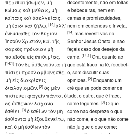
περιπατήσωμεν, μὴ
decentemente, não em folias
κώμοις καὶ μέθαις, μὴ
e bebedeiras, nem em
κοίταις καὶ ἀσελγείαις,
camas e promiscuidades,
[14]
μὴ ἔριδι καὶ ζήλῳ,
ἀλλ᾿
nem em contendas e inveja,
[14]
ἐνδύσασθε τὸν Κύριον
mas revesti-vos do
Ἰησοῦν Χριστόν, καὶ τῆς
Senhor Jesus Cristo, e não
σαρκὸς πρόνοιαν μὴ
façais caso dos desejos da
[14:1]
ποιεῖσθε εἰς ἐπιθυμίας.
carne.
Ora, quanto ao
[14:1]
Τὸν δὲ ἀσθενοῦντα τῇ
que está fraco na fé, recebei-
πίστει προσλαμβάνεσθε,
o, sem discutir suas
[2]
μὴ εἰς διακρίσεις
opiniões.
Enquanto um
[2]
διαλογισμῶν.
ὃς μὲν
crê que se pode comer de
πιστεύει φαγεῖν πάντα, ὁ
tudo, o outro, que é fraco,
[3]
δὲ ἀσθενῶν λάχανα
come legumes.
O que
[3]
ἐσθίει.
ὁ ἐσθίων τὸν μὴ
come não despreze o que
ἐσθίοντα μὴ ἐξουθενείτω,
não come, e o que não come
καὶ ὁ μὴ ἐσθίων τὸν
não julgue o que come;