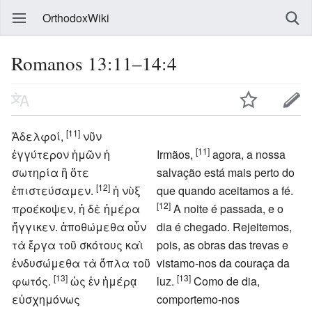
OrthodoxWiki
Romanos 13:11–14:4
[11]
Ἀδελφοί,
νῦν
[11]
ἐγγύτερον ἡμῶν ἡ
Irmãos,
agora, a nossa
σωτηρία ἢ ὅτε
salvação está mais perto do
[12]
ἐπιστεύσαμεν.
ἡ νὺξ
que quando aceitamos a fé.
[12]
προέκοψεν, ἡ δὲ ἡμέρα
A noite é passada, e o
ἤγγικεν. ἀποθώμεθα οὖν
dia é chegado. Rejeitemos,
τὰ ἔργα τοῦ σκότους καὶ
pois, as obras das trevas e
ἐνδυσώμεθα τὰ ὅπλα τοῦ
vistamo-nos da couraça da
[13]
[13]
φωτός.
ὡς ἐν ἡμέρᾳ
luz.
Como de dia,
εὐσχημόνως
comportemo-nos