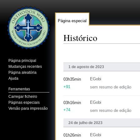
Página especial
Histórico
Ir para:
navegação
,
pesquisa
Página principal
Mudanças recentes
1 de agosto de 2023
Página aleatória
Ajuda
EGobi
03h35min
+91
sem resumo de edição
Ferramentas
Carregar ficheiro
Páginas especiais
EGobi
03h16min
Versão para impressão
+74
sem resumo de edição
24 de julho de 2023
EGobi
01h26min