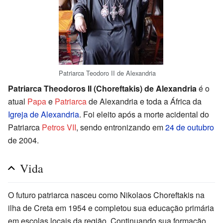
Patriarca Teodoro II de Alexandria
Patriarca Theodoros II (Choreftakis) de Alexandria
é o
atual
Papa
e
Patriarca
de Alexandria e toda a África da
Igreja de Alexandria
. Foi eleito após a morte acidental do
Patriarca
Petros VII
, sendo entronizando em
24 de outubro
de 2004.
Vida
O futuro patriarca nasceu como Nikolaos Choreftakis na
ilha de Creta em 1954 e completou sua educação primária
em escolas locais da região. Continuando sua formação,