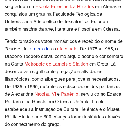
se graduou na
Escola Eclesiástica Rizarios
em Atenas e
conquistou um grau na Faculdade Teológica da
Universidade Aristotélica de Tessalônica. Estudou
também história da arte, literatura e filosofia em Odessa.
Tendo tomado os votos monásticos e recebido o nome de
Teodoro
, foi
ordenado
ao
diaconato
. De 1975 a 1985, o
Diácono Teodoro serviu como arquidiácono e conselheiro
na Santa
Metrópole de Lambis e Sfakion
em Creta. Lá
desenvolveu significante pregação e atividades
filantrópicas, como albergues para jovens necessitados.
De 1985 a 1990, durante os episcopados dos patriarcas
de Alexandria
Nicolau VI
e
Partênio
, serviu como Exarca
Patriarcal na Rússia em Odessa, Ucrânia. Lá ele
estabeleceu a Instituição de Cultura Helênica e o Museu
Philiki Eteria onde 600 crianças foram instruídas através
do conhecimento do grego.