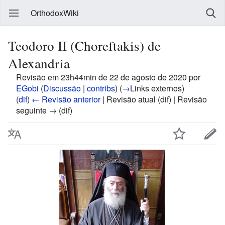
OrthodoxWiki
Teodoro II (Choreftakis) de
Alexandria
Revisão em 23h44min de 22 de agosto de 2020 por
EGobi
(
Discussão
|
contribs
)
(
→
Links externos
)
(
dif
)
← Revisão anterior
| Revisão atual (dif) | Revisão
seguinte → (dif)