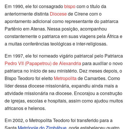
Em 1990, ele foi consagrado
bispo
com o título da
anteriormente distinta
Diocese
de Cirene com o
apontamento adicional como representante do patriarca
Partênio em Atenas. Nessa posição, acompanhou
constantemente o patriarca em suas viagens pela África e
a muitas conferências teológicas e inter-religiosas.
Em 1997, ele foi nomeado vigário patriarcal pelo Patriarca
Pedro VII (Papapetrou) de Alexandria
para auxiliar o novo
patriarca no início de seu ministério. Dez meses depois, o
Bispo Teodoro foi eleito
Metropolita
de Camarões. Como
líder dessa diocese missionária, expandiu ainda mais a
atividade missionária na diocese. Encorajou a construção
de igrejas, escolas e hospitais, assim como ajudou muitos
africanos e helenos.
Em 2002, o Metropolita Teodoro foi transferido para a
Santa
Metrópole do Zimbábue
, onde estabeleceu quatro