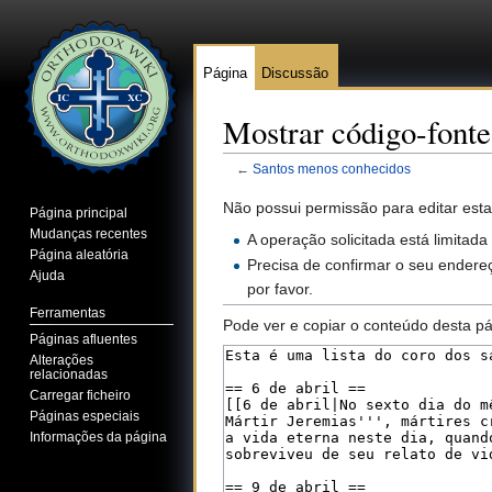
Página
Discussão
Mostrar código-font
←
Santos menos conhecidos
Ir para:
navegação
,
pesquisa
Não possui permissão para editar esta
Página principal
Mudanças recentes
A operação solicitada está limitada
Página aleatória
Precisa de confirmar o seu endereç
Ajuda
por favor.
Ferramentas
Pode ver e copiar o conteúdo desta pá
Páginas afluentes
Alterações
relacionadas
Carregar ficheiro
Páginas especiais
Informações da página