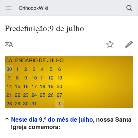
OrthodoxWiki
Predefinição:9 de julho
CALENDÁRIO DE JULHO
30
1
2
3
4
5
6
7
8
9
10
11
12
13
14
15
16
17
18
19
20
21
22
23
24
25
26
27
28
29
30
31
1
Neste dia 9.º do mês de julho
, nossa Santa
Igreja comemora: