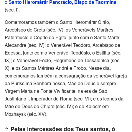
o
Santo Hieromártir Pancrácio, Bispo de Taormina
(séc. I).
Comemoramos também o Santo Hieromártir Cirilo,
Arcebispo de Creta (séc. IV); os Veneráveis Mártires
Patermúcio e Cóprio do Egito, junto com o Santo Mártir
Alexandre (séc. IV); o Venerável Teodoro, Arcebispo de
Edessa, junto com o Venerável Teodósio, o Estilita (séc.
IX); o Venerável Fócio, Hegúmeno de Tessalônica (séc.
X); e os Santos Mártires André e Probo. Nesse dia,
comemoramos também a consagração da venerável Igreja
da Puríssima Senhora nossa, Mãe de Deus e sempre
Virgem Maria na Fonte Vivificante, na era de São
Justiniano I, Imperador de Roma (séc. VI); e os Ícones da
Mãe de Deus do Chipre (séc. IV); e de Koloch' em
Mozhaysk (séc. XV).
Pelas intercessões dos Teus santos, ó