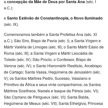
a
concepção da Mãe de Deus por Santa Ana
(séc. I
a.C.);
e
Santo Estêvão de Constantinopla, o Novo Iluminado
(séc. IX).
Comemoramos também a Santa Profetisa Ana (séc. XI
a.C.); São Siro, Bispo de Pavia (séc. I); a Santa Virgem e
Mártir Valéria de Limoges (séc. III); o Santo Mártir Eásio de
Roma (séc. III); a Santa Virgem e Mártir Leocádia de
Toledo (séc. IV); São Proclo, o Confessor, Bispo de
Verona (séc. IV); o Santo Hieromártir Restituto, Arcebispo
de Cartago; Santa Vassa, Hegúmena de Jerusalém (séc.
V); os Santos Mártires Pedro, Sucesso, Vassiano e
Primitivo da África e seus vinte companheiros; os Santos
Mártires Sositheos, Narsés e Isaque da Pérsia (séc. VI);
São Cipriano de Périgueux (séc. VI); Santa Balda,
Hegúmena de Meaux (séc. VII); Santa Ethelgiva, Princesa