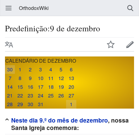
OrthodoxWiki
Predefinição:9 de dezembro
CALENDÁRIO DE DEZEMBRO
30
1
2
3
4
5
6
7
8
9
10
11
12
13
14
15
16
17
18
19
20
21
22
23
24
25
26
27
28
29
30
31
1
Neste dia 9.º do mês de dezembro
, nossa
Santa Igreja comemora: