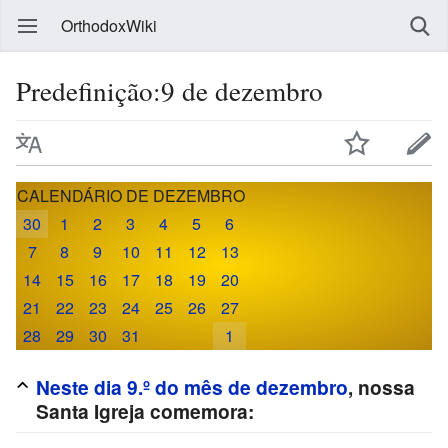
OrthodoxWiki
Predefinição:9 de dezembro
CALENDÁRIO DE DEZEMBRO
30
1
2
3
4
5
6
7
8
9
10
11
12
13
14
15
16
17
18
19
20
21
22
23
24
25
26
27
28
29
30
31
1
Neste dia 9.º do mês de dezembro
, nossa
Santa Igreja comemora: