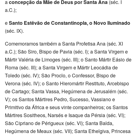
a
concepção da Mãe de Deus por Santa Ana
(séc. I
a.C.);
e
Santo Estêvão de Constantinopla, o Novo Iluminado
(séc. IX).
Comemoramos também a Santa Profetisa Ana (séc. XI
a.C.); São Siro, Bispo de Pavia (séc. I); a Santa Virgem e
Mártir Valéria de Limoges (séc. III); o Santo Mártir Eásio de
Roma (séc. III); a Santa Virgem e Mártir Leocádia de
Toledo (séc. IV); São Proclo, o Confessor, Bispo de
Verona (séc. IV); o Santo Hieromártir Restituto, Arcebispo
de Cartago; Santa Vassa, Hegúmena de Jerusalém (séc.
V); os Santos Mártires Pedro, Sucesso, Vassiano e
Primitivo da África e seus vinte companheiros; os Santos
Mártires Sositheos, Narsés e Isaque da Pérsia (séc. VI);
São Cipriano de Périgueux (séc. VI); Santa Balda,
Hegúmena de Meaux (séc. VII); Santa Ethelgiva, Princesa