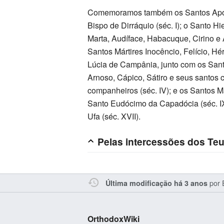
Comemoramos também os Santos Apóstol
Bispo de Dirráquio (séc. I); o Santo Hi
Marta, Audíface, Habacuque, Cirino e As
Santos Mártires Inocêncio, Felício, Hér
Lúcia de Campânia, junto com os Santo
Arnoso, Cápico, Sátiro e seus santos c
companheiros (séc. IV); e os Santos 
Santo Eudócimo da Capadócia (séc. IX
Ufa (séc. XVII).
Pelas intercessões dos Teu
por
Última modificação há 3 anos
OrthodoxWiki