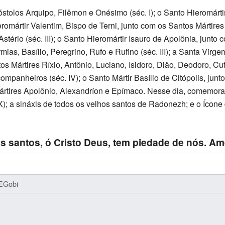
os Arquipo, Filêmon e Onésimo (séc. I); o Santo Hieromártir
eromártir Valentim, Bispo de Terni, junto com os Santos Mártires
tério (séc. III); o Santo Hieromártir Isauro de Apolônia, junto 
mias, Basílio, Peregrino, Rufo e Rufino (séc. III); a Santa Virge
s Mártires Ríxio, Antônio, Luciano, Isidoro, Dião, Deodoro, Cu
ompanheiros (séc. IV); o Santo Mártir Basílio de Citópolis, jun
Mártires Apolônio, Alexandríon e Epímaco. Nesse dia, comemora
); a sináxis de todos os velhos santos de Radonezh; e o Íco
s santos, ó Cristo Deus, tem piedade de nós. A
EGobi