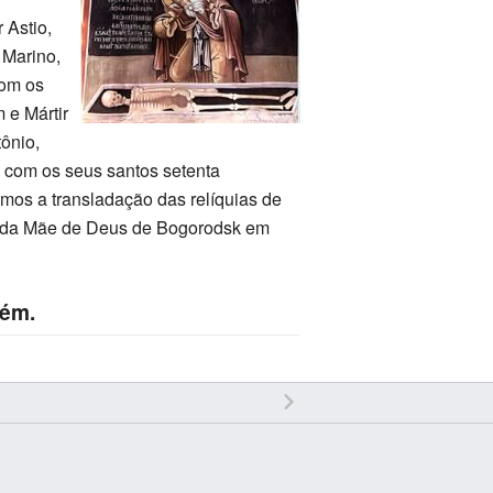
 Astio,
 Marino,
com os
m e Mártir
tônio,
to com os seus santos setenta
mos a transladação das relíquias de
ne da Mãe de Deus de Bogorodsk em
mém.