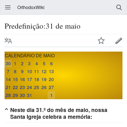
OrthodoxWiki
Predefinição:31 de maio
CALENDÁRIO DE MAIO
30
1
2
3
4
5
6
7
8
9
10
11
12
13
14
15
16
17
18
19
20
21
22
23
24
25
26
27
28
29
30
31
1
Neste dia 31.º do mês de maio, nossa
Santa Igreja celebra a memória: