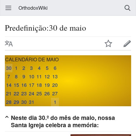
OrthodoxWiki
Predefinição:30 de maio
CALENDÁRIO DE MAIO
30
1
2
3
4
5
6
7
8
9
10
11
12
13
14
15
16
17
18
19
20
21
22
23
24
25
26
27
28
29
30
31
1
Neste dia 30.º do mês de maio, nossa
Santa Igreja celebra a memória: