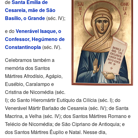
de
Santa Emília de
Cesareia, mãe de São
Basílio, o Grande
(séc. IV);
e do
Venerável Isaque, o
Confessor, Hegúmeno de
Constantinopla
(séc. IV).
Celebramos também a
memória dos Santos
Mártires Afrodísio, Agápio,
Eusébio, Caralampo e
Cristina de Nicomédia (séc.
I); do Santo Hieromártir Eutíquio da Cilícia (séc. I); do
Venerável Mártir Barlaão de Cesareia (séc. IV); de Santa
Macrina, a Velha (séc. IV); dos Santos Mártires Romano e
Telécio de Nicomédia; de São Cipriano de Antioquia; e
dos Santos Mártires Êuplio e Natal. Nesse dia,