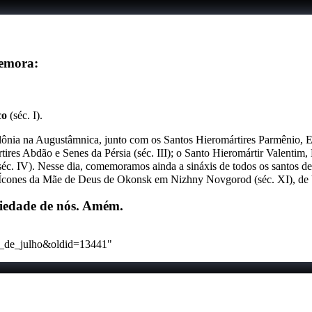
memora:
co
(séc. I).
nia na Augustâmnica, junto com os Santos Hieromártires Parmênio, El
ires Abdão e Senes da Pérsia (séc. III); o Santo Hieromártir Valentim,
 (séc. IV). Nesse dia, comemoramos ainda a
sináxis de todos os santos d
 Ícones da Mãe de Deus de Okonsk em Nizhny Novgorod (séc. XI), de V
 piedade de nós. Amém.
:30_de_julho&oldid=13441
"
ulho de 2023.