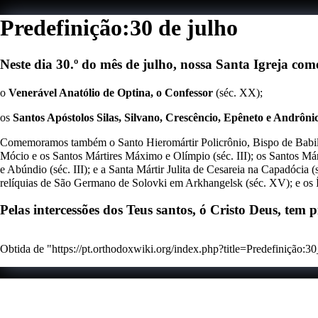
Predefinição:30 de julho
Neste dia 30.º do mês de julho
, nossa Santa Igreja co
o
Venerável Anatólio de Optina, o Confessor
(séc. XX);
os
Santos Apóstolos Silas, Silvano, Crescêncio, Epêneto e Andrôni
Comemoramos também o Santo Hieromártir Policrônio, Bispo de Babilô
Mócio e os Santos Mártires Máximo e Olímpio (séc. III); os Santos Márt
e Abúndio (séc. III); e a Santa Mártir Julita de Cesareia na Capadócia
relíquias de São Germano de Solovki em Arkhangelsk (séc. XV); e os
Pelas intercessões dos Teus santos, ó Cristo Deus, tem
Obtida de "
https://pt.orthodoxwiki.org/index.php?title=Predefinição
Esta página foi editada pela última vez à(s) 21h32min de 21 de j
Esta página foi acedida 3 265 vezes.