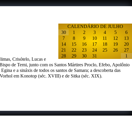
CALENDÁRIO DE JULHO
30
1
2
3
4
5
6
7
8
9
10
11
12
13
14
15
16
17
18
19
20
21
22
23
24
25
26
27
28
29
30
31
1
imas, Crisótelo, Lucas e
 Bispo de Terni, junto com os Santos Mártires Proclo, Efebo, Apolônio
e Egina
e a sináxis de todos os santos de Samara; a descoberta das
orhol em Konotop (séc. XVIII) e de Sitka (séc. XIX).