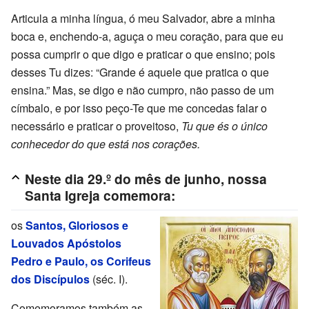
Articula a minha língua, ó meu Salvador, abre a minha
boca e, enchendo-a, aguça o meu coração, para que eu
possa cumprir o que digo e praticar o que ensino; pois
desses Tu dizes: “Grande é aquele que pratica o que
ensina.” Mas, se digo e não cumpro, não passo de um
címbalo, e por isso peço-Te que me concedas falar o
necessário e praticar o proveitoso,
Tu que és o único
conhecedor do que está nos corações.
Neste dia 29.º do mês de junho, nossa
Santa Igreja comemora:
os
Santos, Gloriosos e
Louvados Apóstolos
Pedro e Paulo, os Corifeus
dos Discípulos
(séc. I).
Comemoramos também as