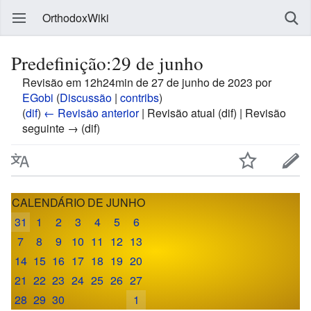
OrthodoxWiki
Predefinição:29 de junho
Revisão em 12h24min de 27 de junho de 2023 por
EGobi
(
Discussão
|
contribs
)
(
dif
)
← Revisão anterior
| Revisão atual (dif) | Revisão
seguinte → (dif)
CALENDÁRIO DE JUNHO
31
1
2
3
4
5
6
7
8
9
10
11
12
13
14
15
16
17
18
19
20
21
22
23
24
25
26
27
28
29
30
1