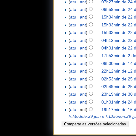
(
atu
|
ant
)
07h27min de 24 d
(
atu
|
ant
)
06h59min de 24 d
(
atu
|
ant
)
15h34min de 22 d
(
atu
|
ant
)
15h33min de 22 d
(
atu
|
ant
)
15h33min de 22 d
(
atu
|
ant
)
04h12min de 22 d
(
atu
|
ant
)
04h01min de 22 d
(
atu
|
ant
)
17h53min de 2 d
(
atu
|
ant
)
06h00min de 14 d
(
atu
|
ant
)
22h12min de 12 d
(
atu
|
ant
)
02h53min de 25 d
(
atu
|
ant
)
02h49min de 25 d
(
atu
|
ant
)
23h19min de 30 d
(
atu
|
ant
)
01h01min de 24 d
(
atu
| ant)
19h17min de 16 d
fr:Modèle:29 juin
mk:Шаблон:29 ју