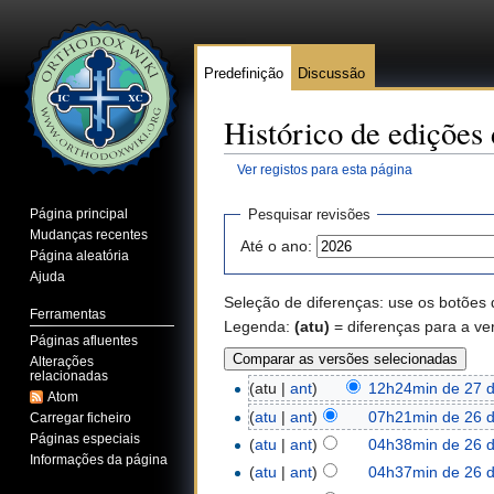
Predefinição
Discussão
Histórico de edições
Ver registos para esta página
Ir para:
navegação
,
pesquisa
Página principal
Pesquisar revisões
Mudanças recentes
Até o ano:
Página aleatória
Ajuda
Seleção de diferenças: use os botões 
Ferramentas
Legenda:
(atu)
= diferenças para a ve
Páginas afluentes
Alterações
relacionadas
(atu |
ant
)
12h24min de 27 d
Atom
(
atu
|
ant
)
07h21min de 26 d
Carregar ficheiro
Páginas especiais
(
atu
|
ant
)
04h38min de 26 d
Informações da página
(
atu
|
ant
)
04h37min de 26 d