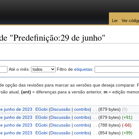
Ler
Ver códig
 de "Predefinição:29 de junho"
Até o mês:
Filtro de
etiquetas
:
de opção das revisões para marcar as versões que deseja comparar. Pr
rsão atual,
(ant)
= diferenças para a versão anterior,
m
= edição menor
e junho de 2023
‎
EGobi
(
Discussão
|
contribs
)
‎
. .
(879 bytes)
(0)
e junho de 2023
‎
EGobi
(
Discussão
|
contribs
)
‎
. .
(879 bytes)
(+91)
e junho de 2023
‎
EGobi
(
Discussão
|
contribs
)
‎
. .
(788 bytes)
(-66)
e junho de 2023
‎
EGobi
(
Discussão
|
contribs
)
‎
. .
(854 bytes)
(+99)