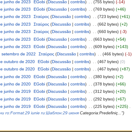
e junho de 2023
‎
EGobi
(
Discussão
|
contribs
)
‎
. .
(755 bytes)
(-14)
e junho de 2023
‎
EGobi
(
Discussão
|
contribs
)
‎
. .
(769 bytes)
(+46)
e junho de 2023
‎
Σταύρος
(
Discussão
|
contribs
)
‎
. .
(723 bytes)
(+61)
e junho de 2023
‎
Σταύρος
(
Discussão
|
contribs
)
‎
. .
(662 bytes)
(+2)
e junho de 2023
‎
Σταύρος
(
Discussão
|
contribs
)
‎
. .
(660 bytes)
(-3)
e junho de 2023
‎
EGobi
(
Discussão
|
contribs
)
‎
. .
(663 bytes)
(+54)
e junho de 2023
‎
EGobi
(
Discussão
|
contribs
)
‎
. .
(609 bytes)
(+143)
e setembro de 2022
‎
Σταύρος
(
Discussão
|
contribs
)
‎
. .
(466 bytes)
(-1)
e outubro de 2020
‎
EGobi
(
Discussão
|
contribs
)
‎
. .
(467 bytes)
(0)
e outubro de 2020
‎
EGobi
(
Discussão
|
contribs
)
‎
. .
(467 bytes)
(+87)
e junho de 2020
‎
EGobi
(
Discussão
|
contribs
)
‎
. .
(380 bytes)
(+2)
e junho de 2020
‎
EGobi
(
Discussão
|
contribs
)
‎
. .
(378 bytes)
(+66)
e junho de 2019
‎
EGobi
(
Discussão
|
contribs
)
‎
. .
(312 bytes)
(+20)
e junho de 2019
‎
EGobi
(
Discussão
|
contribs
)
‎
. .
(292 bytes)
(+67)
e junho de 2019
‎
EGobi
(
Discussão
|
contribs
)
‎
. .
(225 bytes)
(+225)
‎
. 
ни
ro:Format:29 iunie
ru:Шаблон:29 июня
Categoria:Predefiniç...")