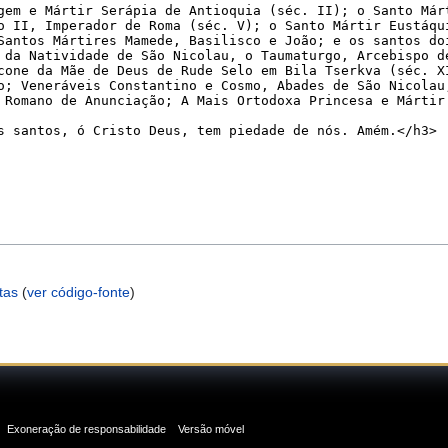
tas
(
ver código-fonte
)
Exoneração de responsabilidade
Versão móvel