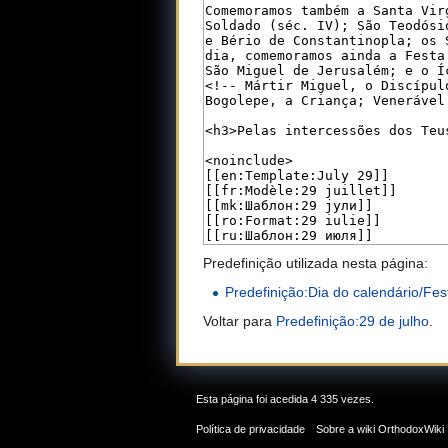
Predefinição utilizada nesta página:
Predefinição:Dia do calendário/Fes
Voltar para
Predefinição:29 de julho
.
Esta página foi acedida 4 335 vezes.
Política de privacidade
Sobre a wiki OrthodoxWiki