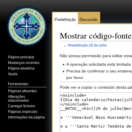
Predefinição
Discussão
Mostrar código-fonte
←
Predefinição:29 de julho
Ir para:
navegação
,
pesquisa
Não possui permissão para editar esta
Página principal
Mudanças recentes
A operação solicitada está limitada
Página aleatória
Precisa de confirmar o seu endereç
Ajuda
por favor.
Ferramentas
Pode ver e copiar o conteúdo desta pá
Páginas afluentes
Alterações
relacionadas
Carregar ficheiro
Páginas especiais
Informações da página