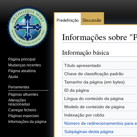
Predefinição
Discussão
Informações sobre "
Ir para:
navegação
,
pesquisa
Informação básica
Página principal
Mudanças recentes
Título apresentado
Página aleatória
Chave de classificação padrão
Ajuda
Tamanho da página (em bytes)
Ferramentas
ID da página
Páginas afluentes
Língua do conteúdo da página
Alterações
relacionadas
Modelo de conteúdo de página
Carregar ficheiro
Indexação por robôs
Páginas especiais
Informações da página
Número de redirecionamentos para e
Subpáginas desta página