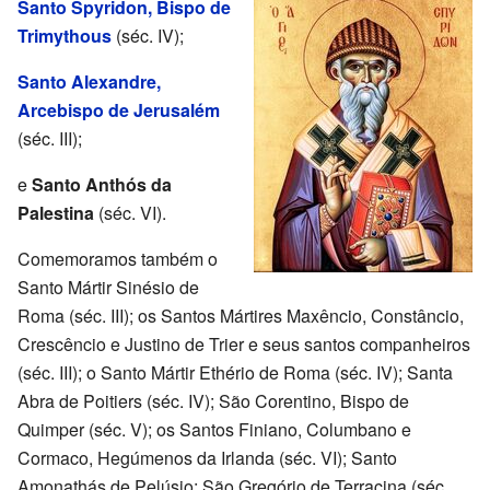
Santo Spyridon, Bispo de
Trimythous
(séc. IV);
Santo Alexandre,
Arcebispo de Jerusalém
(séc. III);
e
Santo Anthós da
Palestina
(séc. VI).
Comemoramos também o
Santo Mártir Sinésio de
Roma (séc. III); os Santos Mártires Maxêncio, Constâncio,
Crescêncio e Justino de Trier e seus santos companheiros
(séc. III); o Santo Mártir Ethério de Roma (séc. IV); Santa
Abra de Poitiers (séc. IV); São Corentino, Bispo de
Quimper (séc. V); os Santos Finiano, Columbano e
Cormaco, Hegúmenos da Irlanda (séc. VI); Santo
Amonathás de Pelúsio; São Gregório de Terracina (séc.