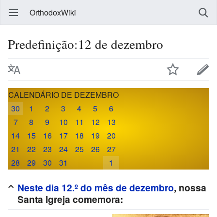
OrthodoxWiki
Predefinição:12 de dezembro
CALENDÁRIO DE DEZEMBRO
30
1
2
3
4
5
6
7
8
9
10
11
12
13
14
15
16
17
18
19
20
21
22
23
24
25
26
27
28
29
30
31
1
Neste dia 12.º do mês de dezembro
, nossa
Santa Igreja comemora: