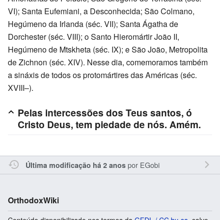
VI); Santa Eufemiani, a Desconhecida; São Colmano,
Hegúmeno da Irlanda (séc. VII); Santa Ágatha de
Dorchester (séc. VIII); o Santo Hieromártir João II,
Hegúmeno de Mtskheta (séc. IX); e São João, Metropolita
de Zichnon (séc. XIV). Nesse dia, comemoramos também
a sináxis de todos os protomártires das Américas (séc.
XVIII–).
Pelas intercessões dos Teus santos, ó
Cristo Deus, tem piedade de nós. Amém.
por
EGobi
Última modificação há 2 anos
OrthodoxWiki
Conteúdo disponibilizado nos termos da
GFDL / CC by-sa
, salvo