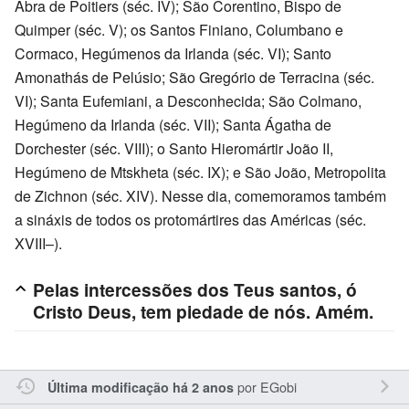
Abra de Poitiers (séc. IV); São Corentino, Bispo de
Quimper (séc. V); os Santos Finiano, Columbano e
Cormaco, Hegúmenos da Irlanda (séc. VI); Santo
Amonathás de Pelúsio; São Gregório de Terracina (séc.
VI); Santa Eufemiani, a Desconhecida; São Colmano,
Hegúmeno da Irlanda (séc. VII); Santa Ágatha de
Dorchester (séc. VIII); o Santo Hieromártir João II,
Hegúmeno de Mtskheta (séc. IX); e São João, Metropolita
de Zichnon (séc. XIV). Nesse dia, comemoramos também
a sináxis de todos os protomártires das Américas (séc.
XVIII–).
Pelas intercessões dos Teus santos, ó
Cristo Deus, tem piedade de nós. Amém.
por
EGobi
Última modificação há 2 anos