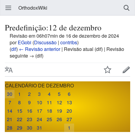
OrthodoxWiki
Predefinição:12 de dezembro
Revisão em 06h07min de 16 de dezembro de 2024
por
EGobi
(
Discussão
|
contribs
)
(
dif
)
← Revisão anterior
| Revisão atual (dif) | Revisão
seguinte → (dif)
CALENDÁRIO DE DEZEMBRO
30
1
2
3
4
5
6
7
8
9
10
11
12
13
14
15
16
17
18
19
20
21
22
23
24
25
26
27
28
29
30
31
1