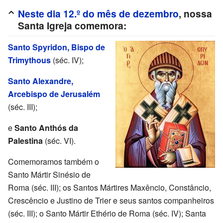
Neste dia 12.º do mês de dezembro
, nossa
Santa Igreja comemora:
Santo Spyridon, Bispo de
Trimythous
(séc. IV);
Santo Alexandre,
Arcebispo de Jerusalém
(séc. III);
e
Santo Anthós da
Palestina
(séc. VI).
Comemoramos também o
Santo Mártir Sinésio de
Roma (séc. III); os Santos Mártires Maxêncio, Constâncio,
Crescêncio e Justino de Trier e seus santos companheiros
(séc. III); o Santo Mártir Ethério de Roma (séc. IV); Santa