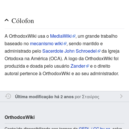
Cólofon
A OrthodoxWiki usa o
MediaWiki
, um grande trabalho
baseado no
mecanismo wiki
, sendo mantido e
administrado pelo
Sacerdote John Schroedel
da Igreja
Ortodoxa na América (OCA). A logo da OrthodoxWiki foi
produzida e doada pelo usuário
Zander
e o direito
autoral pertence à OrthodoxWiki e ao seu administrador.
por
Σταύρος
Última modificação há 2 anos
OrthodoxWiki
Conteúdo disponibilizado nos termos da
GFDL / CC by-sa
, salvo