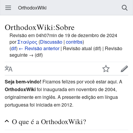
OrthodoxWiki
OrthodoxWiki:Sobre
Revisão em 04h07min de 19 de dezembro de 2024
por
Σταύρος
(
Discussão
|
contribs
)
(
dif
)
← Revisão anterior
| Revisão atual (dif) | Revisão
seguinte → (dif)
Seja bem-vindo!
Ficamos felizes por você estar aqui. A
OrthodoxWiki
foi inaugurada em novembro de 2004,
originalmente em inglês. A presente edição em língua
portuguesa foi iniciada em 2012.
O que é a OrthodoxWiki?