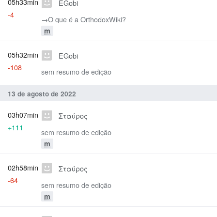
05h33min
EGobi
-4
→‎O que é a OrthodoxWiki?
m
05h32min
EGobi
-108
sem resumo de edição
13 de agosto de 2022
03h07min
Σταύρος
+111
sem resumo de edição
m
02h58min
Σταύρος
-64
sem resumo de edição
m