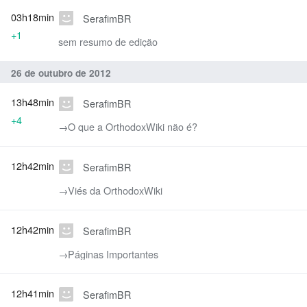
03h18min
SerafimBR
+1
sem resumo de edição
26 de outubro de 2012
13h48min
SerafimBR
+4
→‎O que a OrthodoxWiki não é?
12h42min
SerafimBR
→‎Viés da OrthodoxWiki
12h42min
SerafimBR
→‎Páginas Importantes
12h41min
SerafimBR