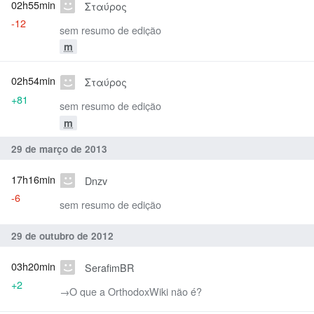
02h55min
Σταύρος
-12
sem resumo de edição
m
02h54min
Σταύρος
+81
sem resumo de edição
m
29 de março de 2013
17h16min
Dnzv
-6
sem resumo de edição
29 de outubro de 2012
03h20min
SerafimBR
+2
→‎O que a OrthodoxWiki não é?