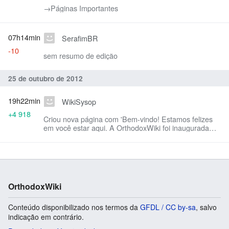
→‎Páginas Importantes
07h14min
SerafimBR
-10
sem resumo de edição
25 de outubro de 2012
19h22min
WikiSysop
+4 918
Criou nova página com 'Bem-vindo! Estamos felizes
em você estar aqui. A OrthodoxWiki foi inaugurada
em novembro de 2004. __NOTOC__ ==O que é a
OrthodoxWiki?== *É ...'
OrthodoxWiki
Conteúdo disponibilizado nos termos da
GFDL / CC by-sa
, salvo
indicação em contrário.