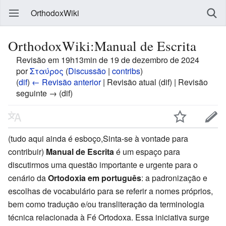
OrthodoxWiki
OrthodoxWiki:Manual de Escrita
Revisão em 19h13min de 19 de dezembro de 2024
por
Σταύρος
(
Discussão
|
contribs
)
(
dif
)
← Revisão anterior
| Revisão atual (dif) | Revisão
seguinte → (dif)
(tudo aqui ainda é esboço,Sinta-se à vontade para
contribuir)
Manual de Escrita
é um espaço para
discutirmos uma questão importante e urgente para o
cenário da
Ortodoxia em português
: a padronização e
escolhas de vocabulário para se referir a nomes próprios,
bem como tradução e/ou transliteração da terminologia
técnica relacionada à Fé Ortodoxa. Essa iniciativa surge