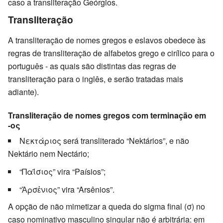
caso a transliteração Geórgios.
Transliteração
A transliteração de nomes gregos e eslavos obedece às
regras de transliteração de alfabetos grego e cirílico para o
português - as quais são distintas das regras de
transliteração para o inglês, e serão tratadas mais
adiante).
Transliteração de nomes gregos com terminação em
-ος
Νεκτάριος será transliterado “Nektários”, e não
Nektário nem Nectário;
“Παΐσιος” vira “Paísios”;
“Ἀρσἐνιος” vira “Arsênios”.
A opção de não mimetizar a queda do sigma final (σ) no
caso nominativo masculino singular não é arbitrária: em