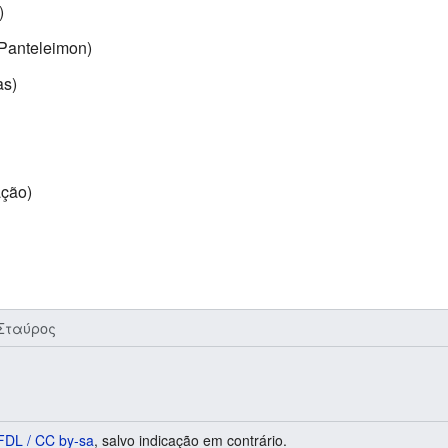
)
Panteleimon)
as)
ação)
Σταύρος
DL / CC by-sa
, salvo indicação em contrário.