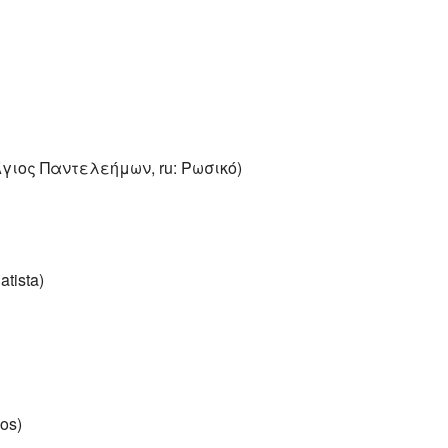
 Άγιος Παντελεήμων, ru: Ρωσικό)
tista)
os)