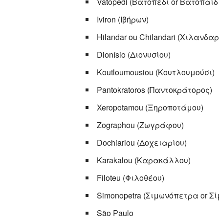
Vatopedi (Βατοπέδι or Βατοπαίδ
Iviron (Ιβήρων)
Hilandar ou Chilandari (Χιλανδαρ
Dionísio (Διονυσίου)
Koutloumousiou (Κουτλουμούσι)
Pantokratoros (Παντοκράτορος)
Xeropotamou (Ξηροποτάμου)
Zographou (Ζωγράφου)
Dochiariou (Δοχειαρίου)
Karakalou (Καρακάλλου)
Filoteu (Φιλοθέου)
Simonopetra (Σιμωνόπετρα or Σ
São Paulo