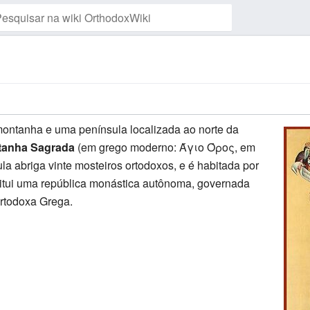
Vigiar esta página
montanha e uma península localizada ao norte da
tanha Sagrada
(em grego moderno: Άγιο Όρος, em
a abriga vinte mosteiros ortodoxos, e é habitada por
itui uma república monástica autônoma, governada
Ortodoxa Grega.