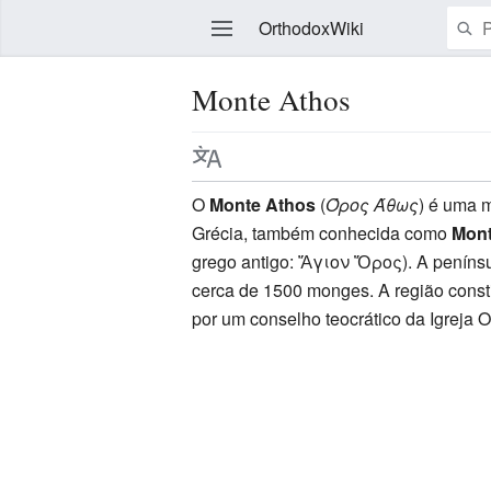
OrthodoxWiki
Monte Athos
Editar
O
Monte Athos
(
Όρος Άθως
) é uma 
Grécia, também conhecida como
Mon
grego antigo: Ἅγιον Ὄρος). A penínsul
cerca de 1500 monges. A região const
por um conselho teocrático da Igreja 