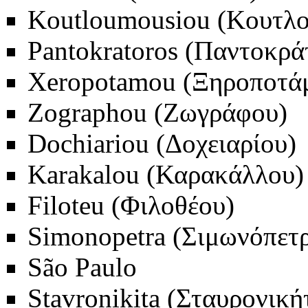
Koutloumousiou (Κουτλο
Pantokratoros (Παντοκρά
Xeropotamou (Ξηροποτά
Zographou (Ζωγράφου)
Dochiariou (Δοχειαρίου)
Karakalou (Καρακάλλου)
Filoteu (Φιλοθέου)
Simonopetra (Σιμωνόπετρ
São Paulo
Stavronikita (Σταυρονική