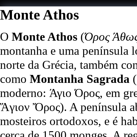
Monte Athos
O
Monte Athos
(
Όρος Άθω
montanha e uma península l
norte da Grécia, também co
como
Montanha Sagrada
(
moderno: Άγιο Όρος, em gre
Ἅγιον Ὄρος). A península ab
mosteiros ortodoxos, e é hab
cerca de 1500 monges. A re