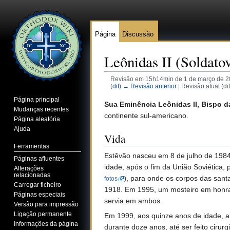
Página
Discussão
Leônidas II (Soldato
Revisão em 15h14min de 1 de março de 2
(
dif
)
← Revisão anterior
| Revisão atual (di
Ir para:
navegação
,
pesquisa
Página principal
Sua Eminência Leônidas II, Bispo d
Mudanças recentes
continente sul-americano.
Página aleatória
Ajuda
Vida
Ferramentas
Estêvão nasceu em 8 de julho de 1984,
Páginas afluentes
idade, após o fim da União Soviética, 
Alterações
relacionadas
, para onde os corpos das sant
fotos
)
Carregar ficheiro
1918. Em 1995, um mosteiro em honra 
Páginas especiais
servia em ambos.
Versão para impressão
Ligação permanente
Em 1999, aos quinze anos de idade, al
Informações da página
durante doze anos, até ser feito cirur