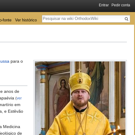
Entrar
Pedir conta
Pesquisa
o-fonte
Ver histórico
Russa
para o
ze anos de
lapaévia
(
ver
martírio em
a, e Estêvão
da Medicina
Teológico de