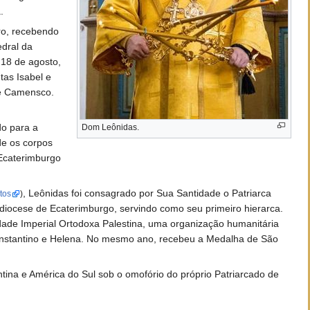
.
ro, recebendo
dral da
 18 de agosto,
tas Isabel e
de Camensco.
do para a
Dom Leônidas.
de os corpos
 Ecaterimburgo
, Leônidas foi consagrado por Sua Santidade o Patriarca
otos
)
diocese de Ecaterimburgo, servindo como seu primeiro hierarca.
e Imperial Ortodoxa Palestina, uma organização humanitária
onstantino e Helena. No mesmo ano, recebeu a Medalha de São
tina e América do Sul sob o omofório do próprio Patriarcado de