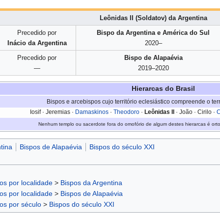
Leônidas II (Soldatov) da Argentina
Precedido por
Bispo da Argentina e América do Sul
Inácio da Argentina
2020–
Precedido por
Bispo de Alapaévia
—
2019–2020
Hierarcas do Brasil
Bispos e arcebispos cujo território eclesiástico compreende o terri
Iosif · Jeremias ·
Damaskinos
·
Theodoro
·
Leônidas II
· João · Cirilo ·
C
Nenhum templo ou sacerdote fora do omofório de algum destes hierarcas é ort
tina
Bispos de Alapaévia
Bispos do século XXI
os por localidade
>
Bispos da Argentina
os por localidade
>
Bispos de Alapaévia
os por século
>
Bispos do século XXI