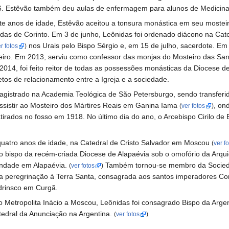
6. Estêvão também deu aulas de enfermagem para alunos de Medicina
ete anos de idade, Estêvão aceitou a tonsura monástica em seu mostei
as de Corinto. Em 3 de junho, Leônidas foi ordenado diácono na Cate
nos Urais pelo Bispo Sérgio e, em 15 de julho, sacerdote. Em
r fotos
)
eiro. Em 2013, serviu como confessor das monjas do Mosteiro das San
2014, foi feito reitor de todas as possessões monásticas da Diocese 
tos de relacionamento entre a Igreja e a sociedade.
istrado na Academia Teológica de São Petersburgo, sendo transferi
ssistir ao Mosteiro dos Mártires Reais em Ganina Iama
, on
(
ver fotos
)
atirados no fosso em 1918. No último dia do ano, o Arcebispo Cirilo de
 quatro anos de idade, na Catedral de Cristo Salvador em Moscou
(
ver f
o bispo da recém-criada Diocese de Alapaévia sob o omofório da Arqui
rindade em Alapaévia.
Também tornou-se membro da Sociedad
(
ver fotos
)
a peregrinação à Terra Santa, consagrada aos santos imperadores C
drinsco em Curgã.
Metropolita Inácio a Moscou, Leônidas foi consagrado Bispo da Argen
edral da Anunciação na Argentina.
(
ver fotos
)