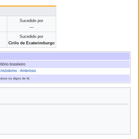
Sucedido por
—
Sucedido por
Cirilo de Ecaterimburgo
tório brasileiro
risóstomo
·
Ambrósio
odoxo ou digno de fé.