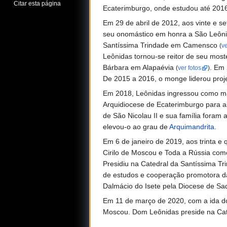
Citar esta página
Ecaterimburgo, onde estudou até 201
Em 29 de abril de 2012, aos vinte e s
seu onomástico em honra a São Leônid
Santíssima Trindade em Camensco
(
ve
Leônidas tornou-se reitor de seu most
Bárbara em Alapaévia
. Em 
(
ver fotos
)
De 2015 a 2016, o monge liderou proje
Em 2018, Leônidas ingressou como mag
Arquidiocese de Ecaterimburgo para a
de São Nicolau II e sua família foram 
elevou-o ao grau de
Arquimandrita
.
Em 6 de janeiro de 2019, aos trinta e
Cirilo de Moscou e Toda a Rússia com
Presidiu na Catedral da Santíssima T
de estudos e cooperação promotora d
Dalmácio do Isete pela Diocese de Sa
Em 11 de março de 2020, com a ida do 
Moscou. Dom Leônidas preside na Cat