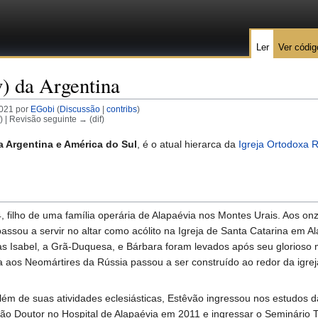
Ler
Ver códig
v) da Argentina
021 por
EGobi
(
Discussão
|
contribs
)
f) | Revisão seguinte → (dif)
a Argentina e América do Sul
, é o atual hierarca da
Igreja Ortodoxa 
 filho de uma família operária de Alapaévia nos Montes Urais. Aos on
passou a servir no altar como acólito na Igreja de Santa Catarina em A
as Isabel, a Grã-Duquesa, e Bárbara foram levados após seu glorioso 
aos Neomártires da Rússia passou a ser construído ao redor da igrej
ém de suas atividades eclesiásticas, Estêvão ingressou nos estudos 
gião Doutor no Hospital de Alapaévia em 2011 e ingressar o Seminário 