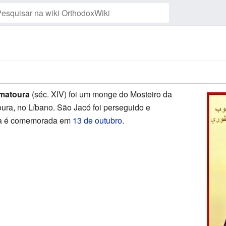
Vigiar esta página
amatoura
(séc. XIV) foi um monge do Mosteiro da
a, no Líbano. São Jacó foi perseguido e
sta é comemorada em
13 de outubro
.