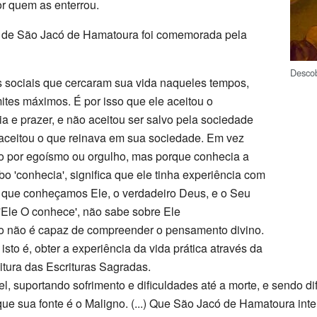
r quem as enterrou.
 de São Jacó de Hamatoura foi comemorada pela
Descob
s sociais que cercaram sua vida naqueles tempos,
mites máximos. É por isso que ele aceitou o
ia e prazer, e não aceitou ser salvo pela sociedade
o aceitou o que reinava em sua sociedade. Em vez
não por egoísmo ou orgulho, mas porque conhecia a
 'conhecia', significa que ele tinha experiência com
a que conheçamos Ele, o verdadeiro Deus, e o Seu
 'Ele O conhece', não sabe sobre Ele
no não é capaz de compreender o pensamento divino.
sto é, obter a experiência da vida prática através da
itura das Escrituras Sagradas.
vel, suportando sofrimento e dificuldades até a morte, e send
 sua fonte é o Maligno. (...) Que São Jacó de Hamatoura interc