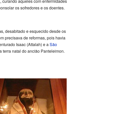
a, curando aqueles com enfermidades
consolar os sofredores e os doentes.
as, desabitado e esquecido desde os
m precisava de reformas, pois havia
nturado Isaac (Attalah) e a
São
 a terra natal do ancião Panteleimon.