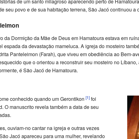
istórias de um santo milagroso aparecendo perto de Hamatour
 de seu povo e de sua habitação terrena, São Jacó continuou a 
eleimon
eiro da Dormição da Mãe de Deus em Hamatoura estava em ruín
l espada da devastação mameluca. A igreja do mosteiro també
drita Panteleimon (Farah), que viveu em obediência ao Bem-ave
 esquecido que o orientou a reconstruir seu mosteiro no Líbano,
riormente, é São Jacó de Hamatoura.
[1]
nome conhecido quando um Gerontikon
foi
d. O manuscrito revela também a data de seu
zadas.
s, ouviam-no cantar na igreja e outras vezes
São Jacó apareceu para uma mulher, revelando