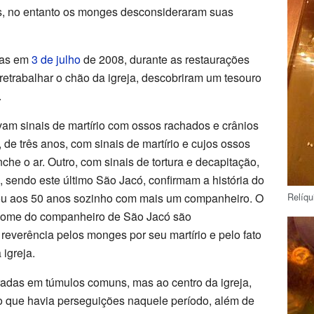
as, no entanto os monges desconsideraram suas
tas em
3 de julho
de 2008, durante as restaurações
 retrabalhar o chão da igreja, descobriram um tesouro
.
vam sinais de martírio com ossos rachados e crânios
e três anos, com sinais de martírio e cujos ossos
he o ar. Outro, com sinais de tortura e decapitação,
 sendo este último São Jacó, confirmam a história do
Relíqu
reu aos 50 anos sozinho com mais um companheiro. O
o nome do companheiro de São Jacó são
everência pelos monges por seu martírio e pelo fato
 igreja.
radas em túmulos comuns, mas ao centro da igreja,
 que havia perseguições naquele período, além de