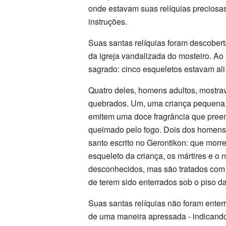
onde estavam suas relíquias precios
instruções.
Suas santas relíquias foram descober
da igreja vandalizada do mosteiro. Ao
sagrado: cinco esqueletos estavam ali
Quatro deles, homens adultos, mostra
quebrados. Um, uma criança pequena, d
emitem uma doce fragrância que preenc
queimado pelo fogo. Dois dos homens,
santo escrito no Gerontikon: que mor
esqueleto da criança, os mártires e 
desconhecidos, mas são tratados com r
de terem sido enterrados sob o piso da
Suas santas relíquias não foram enter
de uma maneira apressada - indicando