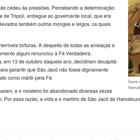
não cedeu às pressões. Percebendo a determinação
e de Tripoli, entregue ao governante local, que era
levados também outros monges e leigos, os quais
erríveis torturas. A despeito de todas as ameaças e
omento algum renunciou à Fé Verdadeira.
 em 13 de outubro daquele ano, decidiram decapitá-
para garantir que São Jacó não fosse dignamente
do como mártir pela Fé.
Ícone 
Hamat
saram, e o mosteiro foi abandonado diversas vezes
. Por essa razão, a vida e o martírio de São Jacó de Hamatou