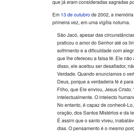
que já eram consideradas sagradas po
Em
13 de outubro
de 2002, a memória
primeira vez, em uma vigília noturna.
São Jacó, apesar das circunstância
praticou o amor do Senhor até os li
sofrimento e a dificuldade com alegr
que lhe ofereceu a falsa fé. Ele nã
disso, ele aceitou ser desafiador, 
Verdade. Quando enunciamos o verbo
Deus, porque a verdadeira fé é par
Filho, que Ele enviou, Jesus Cristo.
intelectualmente. O intelecto huma
No entanto, é capaz de conhecê-Lo, i
oração, dos Santos Mistérios e da le
É assim que o santo viveu, inabalá
dias. O pensamento é o mesmo porque