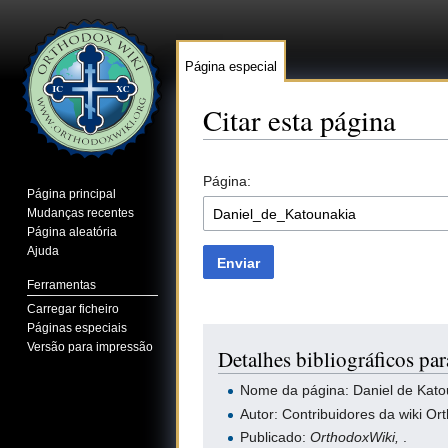
Página especial
Citar esta página
Ir para:
navegação
,
pesquisa
Página:
Página principal
Mudanças recentes
Página aleatória
Ajuda
Enviar
Ferramentas
Carregar ficheiro
Páginas especiais
Versão para impressão
Detalhes bibliográficos pa
Nome da página: Daniel de Kato
Autor: Contribuidores da wiki Or
Publicado:
OrthodoxWiki,
.