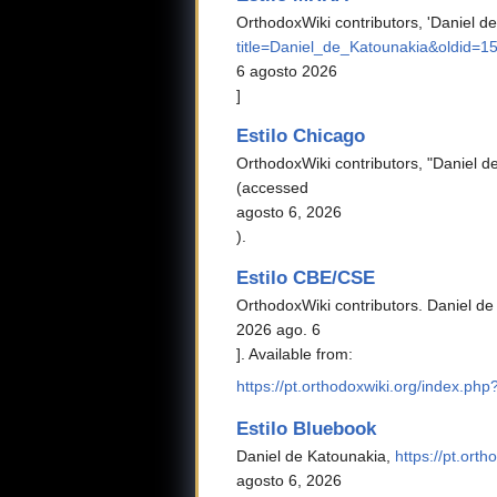
OrthodoxWiki contributors, 'Daniel d
title=Daniel_de_Katounakia&oldid=1
6 agosto 2026
]
Estilo Chicago
OrthodoxWiki contributors, "Daniel d
(accessed
agosto 6, 2026
).
Estilo CBE/CSE
OrthodoxWiki contributors. Daniel de
2026 ago. 6
]. Available from:
https://pt.orthodoxwiki.org/index.p
Estilo Bluebook
Daniel de Katounakia,
https://pt.ort
agosto 6, 2026