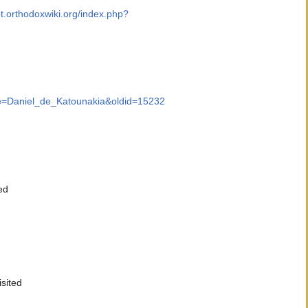
pt.orthodoxwiki.org/index.php?
itle=Daniel_de_Katounakia&oldid=15232
ed
isited