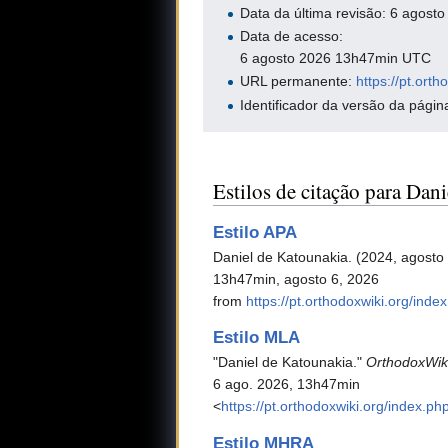
Data da última revisão: 6 agos
Data de acesso:
6 agosto 2026 13h47min UTC
URL permanente:
https://pt.ort
Identificador da versão da pági
Estilos de citação para Dan
Estilo APA
Daniel de Katounakia. (2024, agosto
13h47min, agosto 6, 2026
from
https://pt.orthodoxwiki.org/in
Estilo MLA
"Daniel de Katounakia."
OrthodoxWik
6 ago. 2026, 13h47min
<
https://pt.orthodoxwiki.org/index.
Estilo MHRA