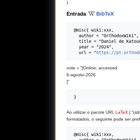
).
Entrada
BibTeX
 @misc{ wiki:xxx,

   author = "OrthodoxWiki",

   title = "Daniel de Katounakia --- OrthodoxWiki{,} ",

   year = "2024",

   url = "
https://pt.orthod
note = "[Online; accessed
6-agosto-2026
]"
Ao utilizar o pacote URL
LaTeX
(
\us
formatados, o seguinte pode ser pref
 @misc{ wiki:xxx,
