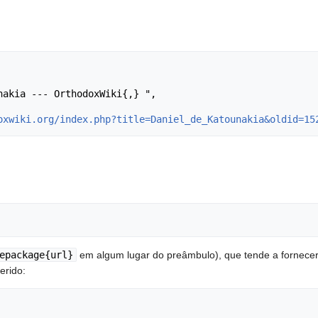
oxwiki.org/index.php?title=Daniel_de_Katounakia&oldid=15
epackage{url}
em algum lugar do preâmbulo), que tende a fornece
erido: