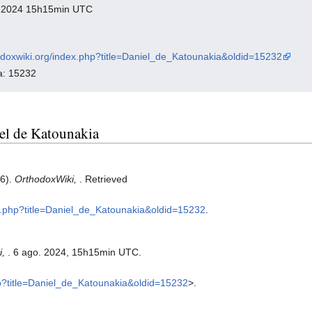
to 2024 15h15min UTC
hodoxwiki.org/index.php?title=Daniel_de_Katounakia&oldid=15232
na: 15232
iel de Katounakia
 6).
OrthodoxWiki,
. Retrieved
dex.php?title=Daniel_de_Katounakia&oldid=15232
.
i,
. 6 ago. 2024, 15h15min UTC.
php?title=Daniel_de_Katounakia&oldid=15232
>.