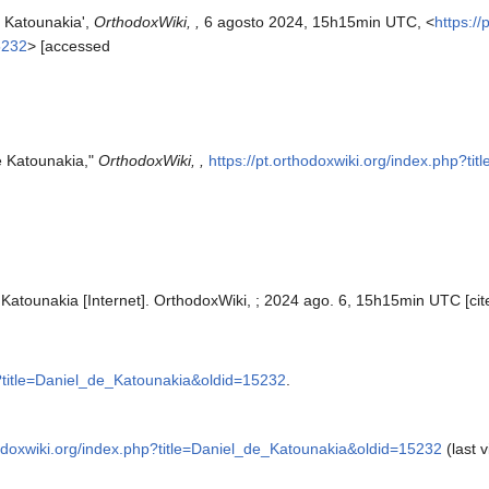
e Katounakia',
OrthodoxWiki, ,
6 agosto 2024, 15h15min UTC, <
https://
5232
> [accessed
e Katounakia,"
OrthodoxWiki, ,
https://pt.orthodoxwiki.org/index.php?t
 Katounakia [Internet]. OrthodoxWiki, ; 2024 ago. 6, 15h15min UTC [cit
hp?title=Daniel_de_Katounakia&oldid=15232
.
hodoxwiki.org/index.php?title=Daniel_de_Katounakia&oldid=15232
(last v