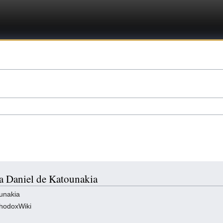
ra Daniel de Katounakia
unakia
thodoxWiki