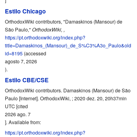
]
Estilo Chicago
OrthodoxWiki contributors, "Damaskinos (Mansour) de
São Paulo,"
OrthodoxWiki, ,
https://pt.orthodoxwiki.org/index.php?
title=Damaskinos_(Mansour)_de_S%C3%A3o_Paulo&old
id=8195
(accessed
agosto 7, 2026
).
Estilo CBE/CSE
OrthodoxWiki contributors. Damaskinos (Mansour) de São
Paulo [Internet]. OrthodoxWiki, ; 2020 dez. 20, 20h37min
UTC [cited
2026 ago. 7
]. Available from:
https://pt.orthodoxwiki.org/index.php?