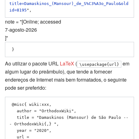
title=Damaskinos_(Mansour)_de_S%C3%A3o_Paulo&old
id=8195
note = "[Online; accessed
7-agosto-2026
]"
Ao utilizar o pacote URL
LaTeX
(
em
\usepackage{url}
algum lugar do preâmbulo), que tende a fornecer
endereços de Internet mais bem formatados, o seguinte
pode ser preferido:
 @misc{ wiki:xxx,

   author = "OrthodoxWiki",

   title = "Damaskinos (Mansour) de São Paulo --
- OrthodoxWiki{,} ",

   year = "2020",

   url = 