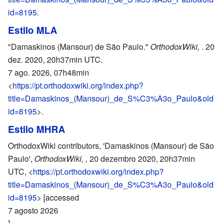
id=8195
.
Estilo MLA
"Damaskinos (Mansour) de São Paulo."
OrthodoxWiki,
. 20
dez. 2020, 20h37min UTC.
7 ago. 2026, 07h48min
<
https://pt.orthodoxwiki.org/index.php?
title=Damaskinos_(Mansour)_de_S%C3%A3o_Paulo&old
id=8195
>.
Estilo MHRA
OrthodoxWiki contributors, 'Damaskinos (Mansour) de São
Paulo',
OrthodoxWiki, ,
20 dezembro 2020, 20h37min
UTC, <
https://pt.orthodoxwiki.org/index.php?
title=Damaskinos_(Mansour)_de_S%C3%A3o_Paulo&old
id=8195
> [accessed
7 agosto 2026