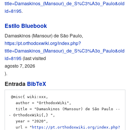
title=Damaskinos_(Mansour)_de_S%C3%A3o_Paulo&old
id=8195
.
Estilo Bluebook
Damaskinos (Mansour) de São Paulo,
https://pt.orthodoxwiki.org/index.php?
title=Damaskinos_(Mansour)_de_S%C3%A3o_Paulo&old
id=8195
(last visited
agosto 7, 2026
).
Entrada
BibTeX
 @misc{ wiki:xxx,

   author = "OrthodoxWiki",

   title = "Damaskinos (Mansour) de São Paulo --
- OrthodoxWiki{,} ",

   year = "2020",

   url = "
https://pt.orthodoxwiki.org/index.php?