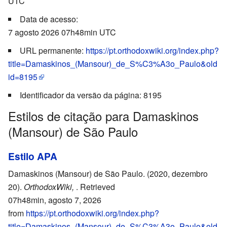
UTC
Data de acesso:
7 agosto 2026 07h48min UTC
URL permanente:
https://pt.orthodoxwiki.org/index.php?
title=Damaskinos_(Mansour)_de_S%C3%A3o_Paulo&old
id=8195
Identificador da versão da página: 8195
Estilos de citação para Damaskinos
(Mansour) de São Paulo
Estilo APA
Damaskinos (Mansour) de São Paulo. (2020, dezembro
20).
OrthodoxWiki,
. Retrieved
07h48min, agosto 7, 2026
from
https://pt.orthodoxwiki.org/index.php?
title=Damaskinos_(Mansour)_de_S%C3%A3o_Paulo&old