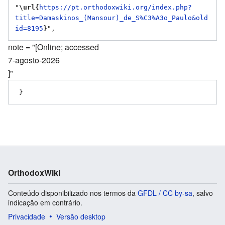
"
\url{
https://pt.orthodoxwiki.org/index.php?
title=Damaskinos_(Mansour)_de_S%C3%A3o_Paulo&old
id=8195
}
note = "[Online; accessed
7-agosto-2026
]"
OrthodoxWiki
Conteúdo disponibilizado nos termos da
GFDL / CC by-sa
, salvo
indicação em contrário.
Privacidade
Versão desktop