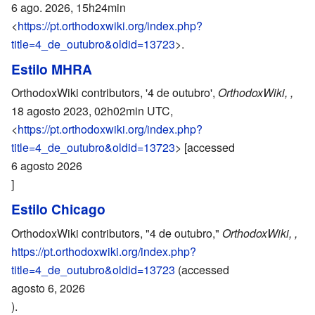
6 ago. 2026, 15h24min
<
https://pt.orthodoxwiki.org/index.php?
title=4_de_outubro&oldid=13723
>.
Estilo MHRA
OrthodoxWiki contributors, '4 de outubro',
OrthodoxWiki, ,
18 agosto 2023, 02h02min UTC,
<
https://pt.orthodoxwiki.org/index.php?
title=4_de_outubro&oldid=13723
> [accessed
6 agosto 2026
]
Estilo Chicago
OrthodoxWiki contributors, "4 de outubro,"
OrthodoxWiki, ,
https://pt.orthodoxwiki.org/index.php?
title=4_de_outubro&oldid=13723
(accessed
agosto 6, 2026
).