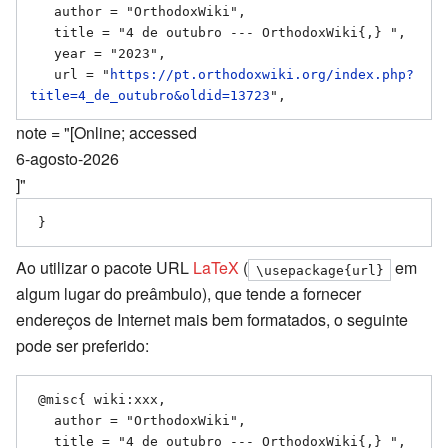
   author = "OrthodoxWiki",

   title = "4 de outubro --- OrthodoxWiki{,} ",

   year = "2023",

   url = "
https://pt.orthodoxwiki.org/index.php?
title=4_de_outubro&oldid=13723
note = "[Online; accessed
6-agosto-2026
]"
Ao utilizar o pacote URL
LaTeX
(
em
\usepackage{url}
algum lugar do preâmbulo), que tende a fornecer
endereços de Internet mais bem formatados, o seguinte
pode ser preferido:
 @misc{ wiki:xxx,

   author = "OrthodoxWiki",

   title = "4 de outubro --- OrthodoxWiki{,} ",
