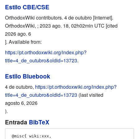
Estilo CBE/CSE
OrthodoxWiki contributors. 4 de outubro [Internet].
OrthodoxWiki, ; 2023 ago. 18, 02h02min UTC [cited
2026 ago. 6
]. Available from:
https://pt.orthodoxwiki.org/index.php?
title=4_de_outubro&oldid=13723
.
Estilo Bluebook
4 de outubro,
https://pt.orthodoxwiki.org/index.php?
title=4_de_outubro&oldid=13723
(last visited
agosto 6, 2026
).
Entrada
BibTeX
 @misc{ wiki:xxx,
