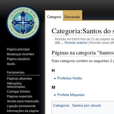
Categoria
Discussão
Categoria:Santos do 
Revisão em 04h57min de 21 de outubro d
(
dif
)
← Revisão anterior
| Revisão atual (di
Ir para:
navegação
,
pesquisa
Página principal
Páginas na categoria "Santos
Mudanças recentes
Página aleatória
Esta categoria contém as seguintes 2 
Ajuda
H
Ferramentas
Profetisa Hulda
Páginas afluentes
Alterações
relacionadas
M
Carregar ficheiro
Profeta Miqueias
Páginas especiais
Versão para impressão
Categoria
:
Santos por século
Ligação permanente
Informações da página