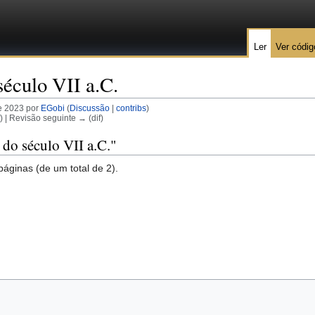
Ler
Ver códig
século VII a.C.
e 2023 por
EGobi
(
Discussão
|
contribs
)
f) | Revisão seguinte → (dif)
 do século VII a.C."
páginas (de um total de 2).