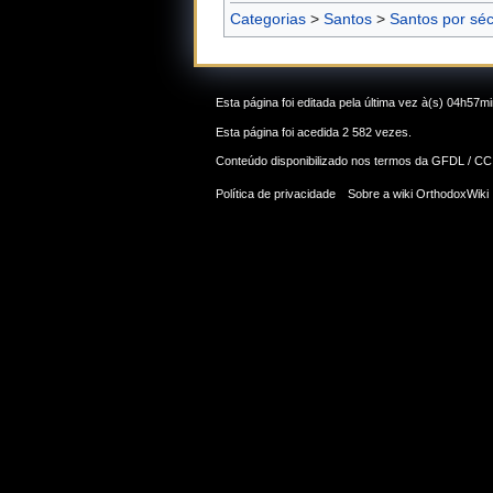
Categorias
>
Santos
>
Santos por séc
Esta página foi editada pela última vez à(s) 04h57m
Esta página foi acedida 2 582 vezes.
Conteúdo disponibilizado nos termos da
GFDL / CC
Política de privacidade
Sobre a wiki OrthodoxWiki