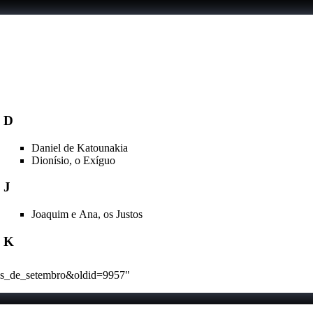
D
Daniel de Katounakia
Dionísio, o Exíguo
J
Joaquim e Ana, os Justos
K
ntos_de_setembro&oldid=9957
"