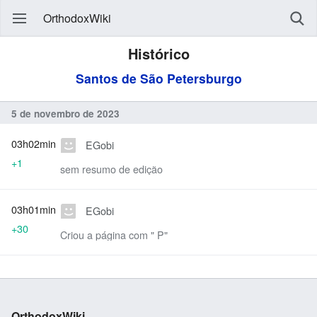
OrthodoxWiki
Histórico
Santos de São Petersburgo
5 de novembro de 2023
03h02min
EGobi
+1
sem resumo de edição
03h01min
EGobi
+30
Criou a página com " P"
OrthodoxWiki