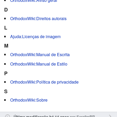
OrthodoxWiki:Aviso geral
D
OrthodoxWiki:Direitos autorais
L
Ajuda:Licenças de imagem
M
OrthodoxWiki:Manual de Escrita
OrthodoxWiki:Manual de Estilo
P
OrthodoxWiki:Política de privacidade
S
OrthodoxWiki:Sobre
por
SerafimBR
Última modificação há 14 anos