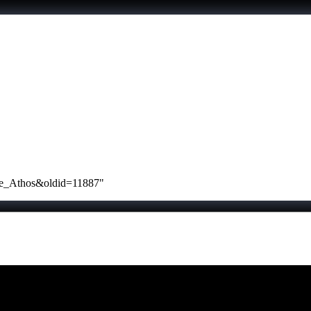
onte_Athos&oldid=11887
"
maio de 2023.
vo indicação em contrário.