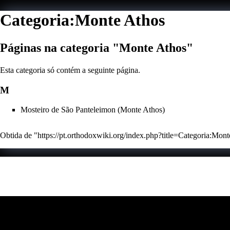
Categoria:Monte Athos
Páginas na categoria "Monte Athos"
Esta categoria só contém a seguinte página.
M
Mosteiro de São Panteleimon (Monte Athos)
Obtida de "
https://pt.orthodoxwiki.org/index.php?title=Categoria:M
Esta página foi editada pela última vez à(s) 23h02min de 22 de 
Esta página foi acedida 15 867 vezes.
Conteúdo disponibilizado nos termos da
GFDL / CC by-sa
, sal