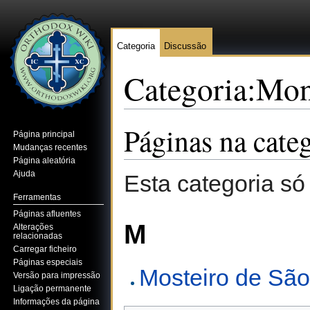
Categoria
Discussão
Categoria:Mon
Ir para:
navegação
,
pesquisa
Páginas na cate
Página principal
Mudanças recentes
Página aleatória
Ajuda
Esta categoria só
Ferramentas
Páginas afluentes
M
Alterações
relacionadas
Carregar ficheiro
Páginas especiais
Mosteiro de São
Versão para impressão
Ligação permanente
Informações da página