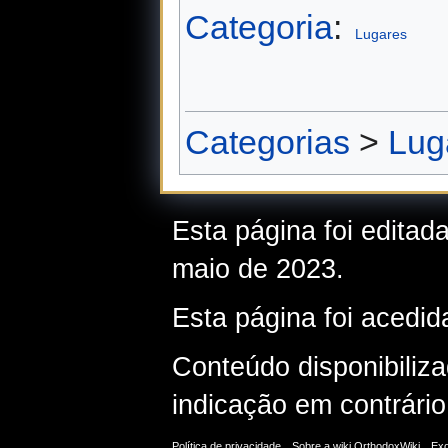
Categoria
:
Lugares
Categorias
>
Lug
Esta página foi editad
maio de 2023.
Esta página foi acedid
Conteúdo disponibiliz
indicação em contrário
Política de privacidade
Sobre a wiki OrthodoxWiki
Exo