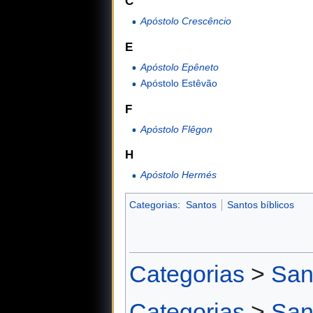
C
Apóstolo Crescêncio
E
Apóstolo Epêneto
Apóstolo Estêvão
F
Apóstolo Flêgon
H
Apóstolo Hermés
Categorias
:
Santos
Santos bíblicos
Categorias
>
San
Categorias
>
San