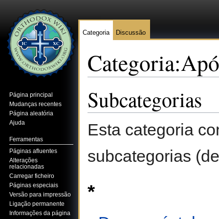
Categoria
Discussão
Categoria:Apó
Ir para:
navegação
,
pesquisa
Subcategorias
Página principal
Mudanças recentes
Página aleatória
Ajuda
Esta categoria co
Ferramentas
subcategorias (de
Páginas afluentes
Alterações
relacionadas
Carregar ficheiro
*
Páginas especiais
Versão para impressão
Ligação permanente
Informações da página