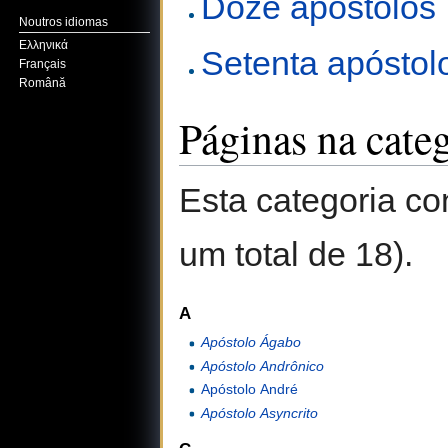
Doze apóstolos
Noutros idiomas
Ελληνικά
Setenta apóstol
Français
Română
Páginas na cate
Esta categoria co
um total de 18).
A
Apóstolo Ágabo
Apóstolo Andrônico
Apóstolo André
Apóstolo Asyncrito