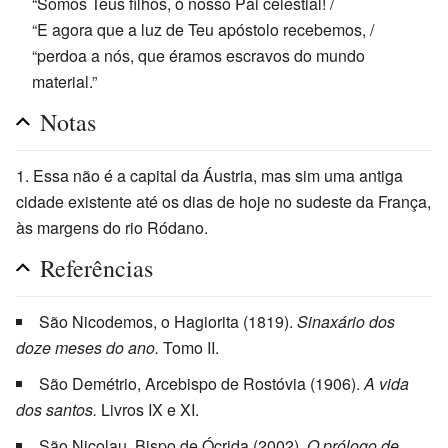
“Somos Teus filhos, ó nosso Pai celestial! /
“E agora que a luz de Teu apóstolo recebemos, /
“perdoa a nós, que éramos escravos do mundo
material.”
Notas
Essa não é a capital da Áustria, mas sim uma antiga
cidade existente até os dias de hoje no sudeste da França,
às margens do rio Ródano.
Referências
São Nicodemos, o Hagiorita (1819).
Sinaxário dos
doze meses do ano.
Tomo II.
São Demétrio, Arcebispo de Rostóvia (1906).
A vida
dos santos.
Livros IX e XI.
São Nicolau, Bispo de Ócrida (2002).
O prólogo de