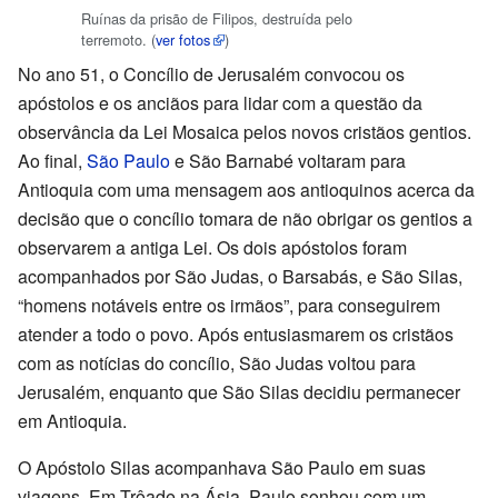
Ruínas da prisão de Filipos, destruída pelo
terremoto.
(
ver fotos
)
No ano 51, o Concílio de Jerusalém convocou os
apóstolos e os anciãos para lidar com a questão da
observância da Lei Mosaica pelos novos cristãos gentios.
Ao final,
São Paulo
e São Barnabé voltaram para
Antioquia com uma mensagem aos antioquinos acerca da
decisão que o concílio tomara de não obrigar os gentios a
observarem a antiga Lei. Os dois apóstolos foram
acompanhados por São Judas, o Barsabás, e São Silas,
“homens notáveis entre os irmãos”, para conseguirem
atender a todo o povo. Após entusiasmarem os cristãos
com as notícias do concílio, São Judas voltou para
Jerusalém, enquanto que São Silas decidiu permanecer
em Antioquia.
O Apóstolo Silas acompanhava São Paulo em suas
viagens. Em Trôade na Ásia, Paulo sonhou com um