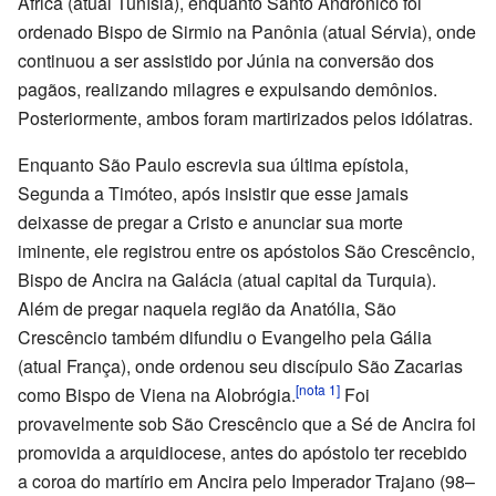
África (atual Tunísia), enquanto Santo Andrônico foi
ordenado Bispo de Sirmio na Panônia (atual Sérvia), onde
continuou a ser assistido por Júnia na conversão dos
pagãos, realizando milagres e expulsando demônios.
Posteriormente, ambos foram martirizados pelos idólatras.
Enquanto São Paulo escrevia sua última epístola,
Segunda a Timóteo, após insistir que esse jamais
deixasse de pregar a Cristo e anunciar sua morte
iminente, ele registrou entre os apóstolos São Crescêncio,
Bispo de Ancira na Galácia (atual capital da Turquia).
Além de pregar naquela região da Anatólia, São
Crescêncio também difundiu o Evangelho pela Gália
(atual França), onde ordenou seu discípulo São Zacarias
[nota 1]
como Bispo de Viena na Alobrógia.
Foi
provavelmente sob São Crescêncio que a Sé de Ancira foi
promovida a arquidiocese, antes do apóstolo ter recebido
a coroa do martírio em Ancira pelo Imperador Trajano (98–